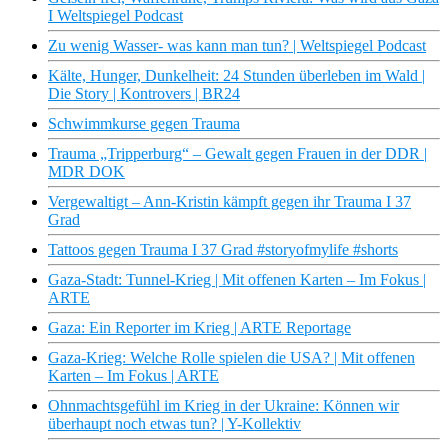
I Weltspiegel Podcast
Zu wenig Wasser- was kann man tun? | Weltspiegel Podcast
Kälte, Hunger, Dunkelheit: 24 Stunden überleben im Wald |
Die Story | Kontrovers | BR24
Schwimmkurse gegen Trauma
Trauma „Tripperburg“ – Gewalt gegen Frauen in der DDR |
MDR DOK
Vergewaltigt – Ann-Kristin kämpft gegen ihr Trauma I 37
Grad
Tattoos gegen Trauma I 37 Grad #storyofmylife #shorts
Gaza-Stadt: Tunnel-Krieg | Mit offenen Karten – Im Fokus |
ARTE
Gaza: Ein Reporter im Krieg | ARTE Reportage
Gaza-Krieg: Welche Rolle spielen die USA? | Mit offenen
Karten – Im Fokus | ARTE
Ohnmachtsgefühl im Krieg in der Ukraine: Können wir
überhaupt noch etwas tun? | Y-Kollektiv