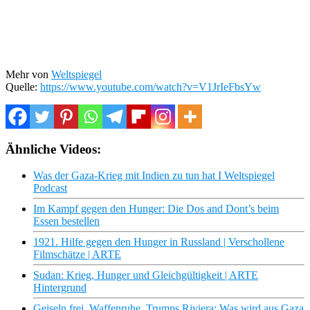
Mehr von
Weltspiegel
Quelle:
https://www.youtube.com/watch?v=V1JrIeFbsYw
Ähnliche Videos:
Was der Gaza-Krieg mit Indien zu tun hat I Weltspiegel
Podcast
Im Kampf gegen den Hunger: Die Dos and Dont’s beim
Essen bestellen
1921. Hilfe gegen den Hunger in Russland | Verschollene
Filmschätze | ARTE
Sudan: Krieg, Hunger und Gleichgültigkeit | ARTE
Hintergrund
Geiseln frei, Waffenruhe, Trumps Riviera: Was wird aus Gaza