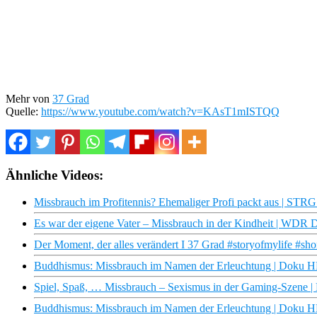
Mehr von
37 Grad
Quelle:
https://www.youtube.com/watch?v=KAsT1mISTQQ
Ähnliche Videos:
Missbrauch im Profitennis? Ehemaliger Profi packt aus | STRG
Es war der eigene Vater – Missbrauch in der Kindheit | WDR 
Der Moment, der alles verändert I 37 Grad #storyofmylife #sho
Buddhismus: Missbrauch im Namen der Erleuchtung | Doku 
Spiel, Spaß, … Missbrauch – Sexismus in der Gaming-Szen
Buddhismus: Missbrauch im Namen der Erleuchtung | Doku 