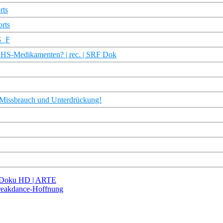
rts
orts
G_F
ADHS-Medikamenten? | rec. | SRF Dok
 Missbrauch und Unterdrückung!
 | Doku HD | ARTE
Breakdance-Hoffnung