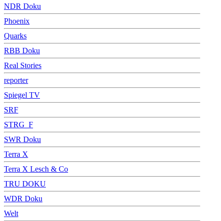
NDR Doku
Phoenix
Quarks
RBB Doku
Real Stories
reporter
Spiegel TV
SRF
STRG_F
SWR Doku
Terra X
Terra X Lesch & Co
TRU DOKU
WDR Doku
Welt