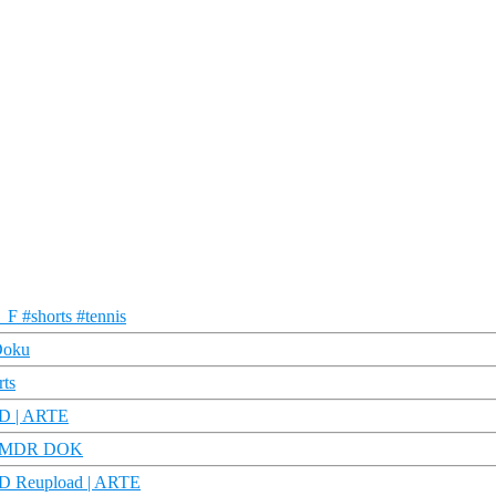
_F #shorts #tennis
Doku
rts
HD | ARTE
e | MDR DOK
HD Reupload | ARTE