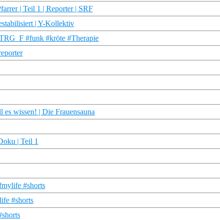
rrer | Teil 1 | Reporter | SRF
abilisiert | Y-Kollektiv
| STRG_F #funk #kröte #Therapie
reporter
l es wissen! | Die Frauensauna
oku | Teil 1
fmylife #shorts
ife #shorts
#shorts