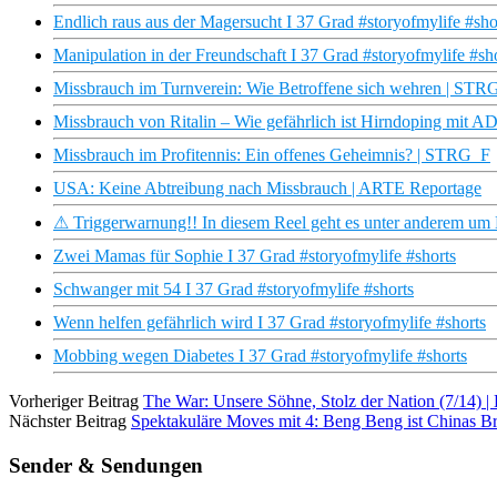
Endlich raus aus der Magersucht I 37 Grad #storyofmylife #sho
Manipulation in der Freundschaft I 37 Grad #storyofmylife #sh
Missbrauch im Turnverein: Wie Betroffene sich wehren | STR
Missbrauch von Ritalin – Wie gefährlich ist Hirndoping mit 
Missbrauch im Profitennis: Ein offenes Geheimnis? | STRG_F
USA: Keine Abtreibung nach Missbrauch | ARTE Reportage
⚠ Triggerwarnung!! In diesem Reel geht es unter anderem um
Zwei Mamas für Sophie I 37 Grad #storyofmylife #shorts
Schwanger mit 54 I 37 Grad #storyofmylife #shorts
Wenn helfen gefährlich wird I 37 Grad #storyofmylife #shorts
Mobbing wegen Diabetes I 37 Grad #storyofmylife #shorts
Vorheriger Beitrag
The War: Unsere Söhne, Stolz der Nation (7/14)
Nächster Beitrag
Spektakuläre Moves mit 4: Beng Beng ist Chinas 
Sender & Sendungen