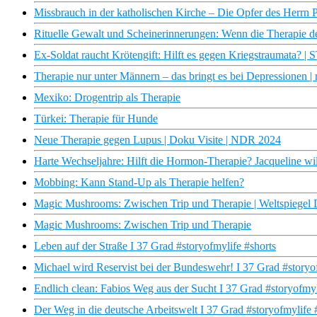
Missbrauch in der katholischen Kirche – Die Opfer des Herrn Pfa
Rituelle Gewalt und Scheinerinnerungen: Wenn die Therapie dest
Ex-Soldat raucht Krötengift: Hilft es gegen Kriegstraumata? 
Therapie nur unter Männern – das bringt es bei Depressionen | 
Mexiko: Drogentrip als Therapie
Türkei: Therapie für Hunde
Neue Therapie gegen Lupus | Doku Visite | NDR 2024
Harte Wechseljahre: Hilft die Hormon-Therapie? Jacqueline wil
Mobbing: Kann Stand-Up als Therapie helfen?
Magic Mushrooms: Zwischen Trip und Therapie | Weltspiegel D
Magic Mushrooms: Zwischen Trip und Therapie
Leben auf der Straße I 37 Grad #storyofmylife #shorts
Michael wird Reservist bei der Bundeswehr! I 37 Grad #storyo
Endlich clean: Fabios Weg aus der Sucht I 37 Grad #storyofmyl
Der Weg in die deutsche Arbeitswelt I 37 Grad #storyofmylife 