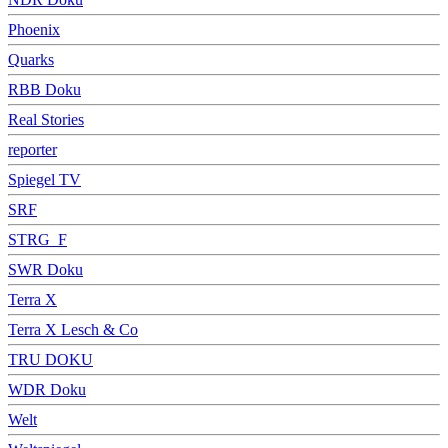
Phoenix
Quarks
RBB Doku
Real Stories
reporter
Spiegel TV
SRF
STRG_F
SWR Doku
Terra X
Terra X Lesch & Co
TRU DOKU
WDR Doku
Welt