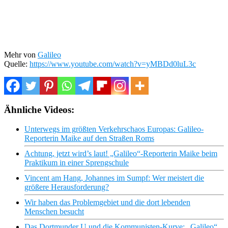
Mehr von
Galileo
Quelle:
https://www.youtube.com/watch?v=yMBDd0luL3c
Ähnliche Videos:
Unterwegs im größten Verkehrschaos Europas: Galileo-
Reporterin Maike auf den Straßen Roms
Achtung, jetzt wird’s laut! „Galileo“-Reporterin Maike beim
Praktikum in einer Sprengschule
Vincent am Hang, Johannes im Sumpf: Wer meistert die
größere Herausforderung?
Wir haben das Problemgebiet und die dort lebenden
Menschen besucht
Das Dortmunder U und die Kommunisten-Kurve: „Galileo“