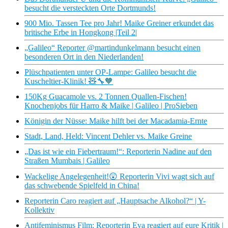
besucht die versteckten Orte Dortmunds!
900 Mio. Tassen Tee pro Jahr! Maike Greiner erkundet das
britische Erbe in Hongkong |Teil 2|
„Galileo“ Reporter @martindunkelmann besucht einen
besonderen Ort in den Niederlanden!
Plüschpatienten unter OP-Lampe: Galileo besucht die
Kuscheltier-Klinik! 🧸🔧🧡
150Kg Guacamole vs. 2 Tonnen Quallen-Fischen!
Knochenjobs für Harro & Maike | Galileo | ProSieben
Königin der Nüsse: Maike hilft bei der Macadamia-Ernte
Stadt, Land, Held: Vincent Dehler vs. Maike Greine
„Das ist wie ein Fiebertraum!“: Reporterin Nadine auf den
Straßen Mumbais | Galileo
Wackelige Angelegenheit!😲 Reporterin Vivi wagt sich auf
das schwebende Spielfeld in China!
Reporterin Caro reagiert auf „Hauptsache Alkohol?“ | Y-
Kollektiv
Antifeminismus Film: Reporterin Eva reagiert auf eure Kritik |