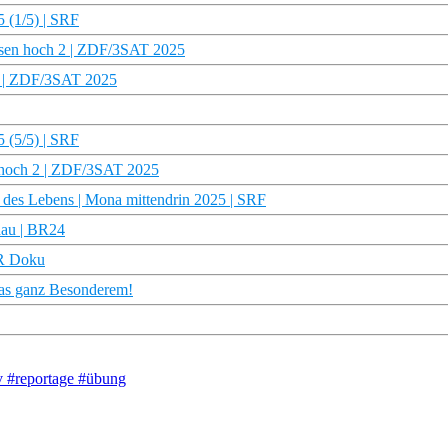
5 (1/5) | SRF
ssen hoch 2 | ZDF/3SAT 2025
2 | ZDF/3SAT 2025
5 (5/5) | SRF
n hoch 2 | ZDF/3SAT 2025
 des Lebens | Mona mittendrin 2025 | SRF
hau | BR24
DR Doku
was ganz Besonderem!
v #reportage #übung