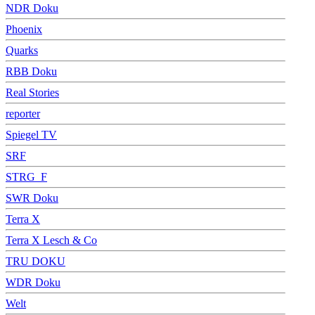
NDR Doku
Phoenix
Quarks
RBB Doku
Real Stories
reporter
Spiegel TV
SRF
STRG_F
SWR Doku
Terra X
Terra X Lesch & Co
TRU DOKU
WDR Doku
Welt