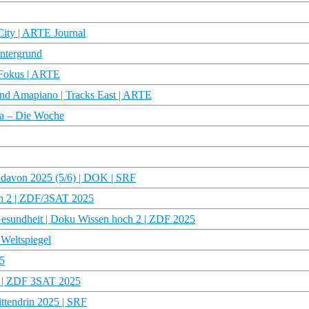
 City | ARTE Journal
intergrund
m Fokus | ARTE
 und Amapiano | Tracks East | ARTE
pa – Die Woche
d davon 2025 (5/6) | DOK | SRF
och 2 | ZDF/3SAT 2025
Gesundheit | Doku Wissen hoch 2 | ZDF 2025
 Weltspiegel
5
2 | ZDF 3SAT 2025
ttendrin 2025 | SRF