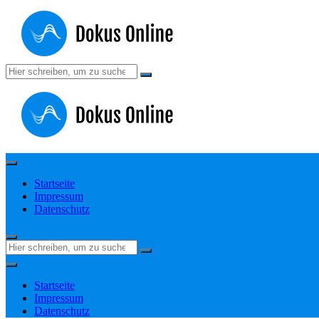
Zum
Inhalt
springen
Suchen
nach:
Startseite
Impressum
Datenschutz
Suchen
nach:
Startseite
Impressum
Datenschutz