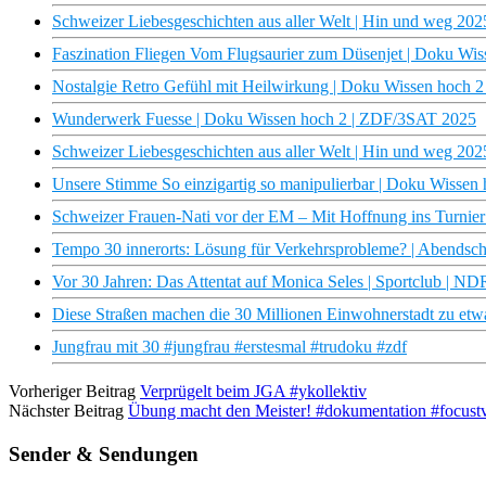
Schweizer Liebesgeschichten aus aller Welt | Hin und weg 202
Faszination Fliegen Vom Flugsaurier zum Düsenjet | Doku Wi
Nostalgie Retro Gefühl mit Heilwirkung | Doku Wissen hoch 
Wunderwerk Fuesse | Doku Wissen hoch 2 | ZDF/3SAT 2025
Schweizer Liebesgeschichten aus aller Welt | Hin und weg 202
Unsere Stimme So einzigartig so manipulierbar | Doku Wisse
Schweizer Frauen-Nati vor der EM – Mit Hoffnung ins Turnier
Tempo 30 innerorts: Lösung für Verkehrsprobleme? | Abendsc
Vor 30 Jahren: Das Attentat auf Monica Seles | Sportclub | N
Diese Straßen machen die 30 Millionen Einwohnerstadt zu et
Jungfrau mit 30 #jungfrau #erstesmal #trudoku #zdf
Vorheriger Beitrag
Verprügelt beim JGA #ykollektiv
Nächster Beitrag
Übung macht den Meister! #dokumentation #focust
Sender & Sendungen