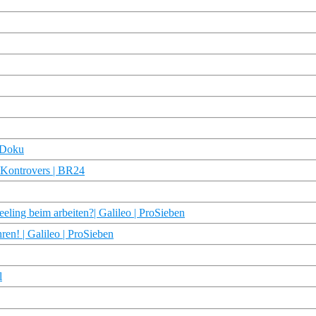
R Doku
| Kontrovers | BR24
ling beim arbeiten?| Galileo | ProSieben
en! | Galileo | ProSieben
l