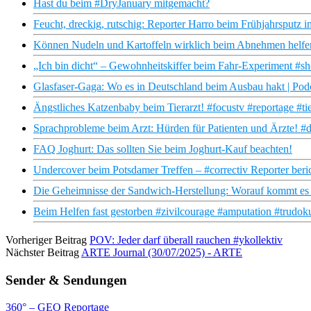
Hast du beim #DryJanuary mitgemacht?
Feucht, dreckig, rutschig: Reporter Harro beim Frühjahrsputz i
Können Nudeln und Kartoffeln wirklich beim Abnehmen helfen
„Ich bin dicht“ – Gewohnheitskiffer beim Fahr-Experiment #sh
Glasfaser-Gaga: Wo es in Deutschland beim Ausbau hakt | Po
Ängstliches Katzenbaby beim Tierarzt! #focustv #reportage #tie
Sprachprobleme beim Arzt: Hürden für Patienten und Ärzte! #d
FAQ Joghurt: Das sollten Sie beim Joghurt-Kauf beachten!
Undercover beim Potsdamer Treffen – #correctiv Reporter beri
Die Geheimnisse der Sandwich-Herstellung: Worauf kommt es
Beim Helfen fast gestorben #zivilcourage #amputation #trudok
Vorheriger Beitrag
POV: Jeder darf überall rauchen #ykollektiv
Nächster Beitrag
ARTE Journal (30/07/2025) - ARTE
Sender & Sendungen
360° – GEO Reportage