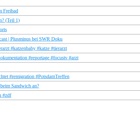
m Freibad
? (Teil 1)
orts
dcast | Plusminus bei SWR Doku
rarzt #katzenbaby #katze #tierarzt
okumentation #reportage #focustv #arzt
chtet #remigration #PotsdamTreffen
 beim Sandwich an?
u #zdf