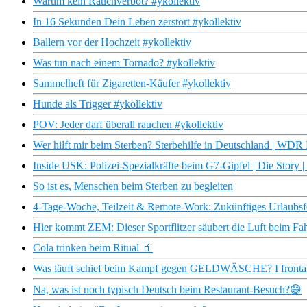
Warum kein Rauchverbot? #ykollektiv
In 16 Sekunden Dein Leben zerstört #ykollektiv
Ballern vor der Hochzeit #ykollektiv
Was tun nach einem Tornado? #ykollektiv
Sammelheft für Zigaretten-Käufer #ykollektiv
Hunde als Trigger #ykollektiv
POV: Jeder darf überall rauchen #ykollektiv
Wer hilft mir beim Sterben? Sterbehilfe in Deutschland | WD
Inside USK: Polizei-Spezialkräfte beim G7-Gipfel | Die Story 
So ist es, Menschen beim Sterben zu begleiten
4-Tage-Woche, Teilzeit & Remote-Work: Zukünftiges Urlaubsfee
Hier kommt ZEM: Dieser Sportflitzer säubert die Luft beim Fahr
Cola trinken beim Ritual 🧃
Was läuft schief beim Kampf gegen GELDWÄSCHE? I fronta
Na, was ist noch typisch Deutsch beim Restaurant-Besuch?😅