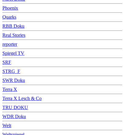
Phoenix
Quarks
RBB Doku
Real Stories
reporter
Spiegel TV
SRF
STRG_F
SWR Doku
Terra X
Terra X Lesch & Co
TRU DOKU
WDR Doku
Welt
Weltspiegel