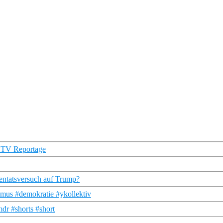
s TV Reportage
tentatsversuch auf Trump?
smus #demokratie #ykollektiv
dr #shorts #short