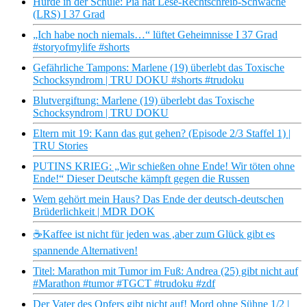
Hürde in der Schule: Pia hat Lese-Rechtschreib-Schwäche
(LRS) I 37 Grad
„Ich habe noch niemals…“ lüftet Geheimnisse I 37 Grad
#storyofmylife #shorts
Gefährliche Tampons: Marlene (19) überlebt das Toxische
Schocksyndrom | TRU DOKU #shorts #trudoku
Blutvergiftung: Marlene (19) überlebt das Toxische
Schocksyndrom | TRU DOKU
Eltern mit 19: Kann das gut gehen? (Episode 2/3 Staffel 1) |
TRU Stories
PUTINS KRIEG: „Wir schießen ohne Ende! Wir töten ohne
Ende!“ Dieser Deutsche kämpft gegen die Russen
Wem gehört mein Haus? Das Ende der deutsch-deutschen
Brüderlichkeit | MDR DOK
️☕Kaffee ist nicht für jeden was ,aber zum Glück gibt es
spannende Alternativen!
Titel: Marathon mit Tumor im Fuß: Andrea (25) gibt nicht auf
#Marathon #tumor #TGCT #trudoku #zdf
Der Vater des Opfers gibt nicht auf! Mord ohne Sühne 1/2 |