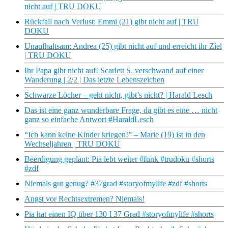
nicht auf | TRU DOKU
Rückfall nach Verlust: Emmi (21) gibt nicht auf | TRU
DOKU
Unaufhaltsam: Andrea (25) gibt nicht auf und erreicht ihr Ziel
| TRU DOKU
Ihr Papa gibt nicht auf! Scarlett S. verschwand auf einer
Wanderung | 2/2 | Das letzte Lebenszeichen
Schwarze Löcher – geht nicht, gibt’s nicht? | Harald Lesch
Das ist eine ganz wunderbare Frage, da gibt es eine … nicht
ganz so einfache Antwort #HaraldLesch
“Ich kann keine Kinder kriegen!” – Marie (19) ist in den
Wechseljahren | TRU DOKU
Beerdigung geplant: Pia lebt weiter #funk #trudoku #shorts
#zdf
Niemals gut genug? #37grad #storyofmylife #zdf #shorts
Angst vor Rechtsextremen? Niemals!
Pia hat einen IQ über 130 I 37 Grad #storyofmylife #shorts