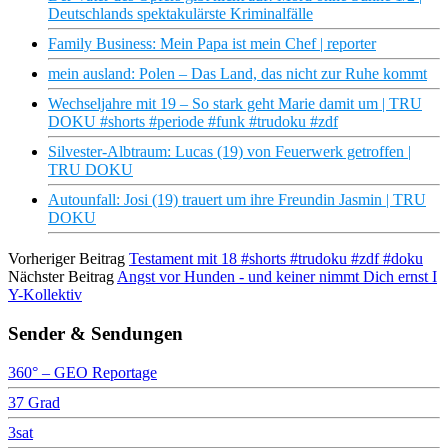
Deutschlands spektakulärste Kriminalfälle
Family Business: Mein Papa ist mein Chef | reporter
mein ausland: Polen – Das Land, das nicht zur Ruhe kommt
Wechseljahre mit 19 – So stark geht Marie damit um | TRU
DOKU #shorts #periode #funk #trudoku #zdf
Silvester-Albtraum: Lucas (19) von Feuerwerk getroffen |
TRU DOKU
Autounfall: Josi (19) trauert um ihre Freundin Jasmin | TRU
DOKU
Vorheriger Beitrag
Testament mit 18 #shorts #trudoku #zdf #doku
Nächster Beitrag
Angst vor Hunden - und keiner nimmt Dich ernst I
Y-Kollektiv
Sender & Sendungen
360° – GEO Reportage
37 Grad
3sat