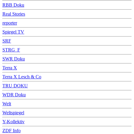
RBB Doku
Real Stories
reporter
Spiegel TV
SRF
STRG_F
SWR Doku
Terra X
Terra X Lesch & Co
TRU DOKU
WDR Doku
Welt
Weltspiegel
Y-Kollektiv
ZDF Info