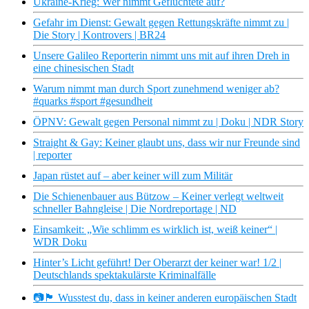
Ukraine-Krieg: Wer nimmt Geflüchtete auf?
Gefahr im Dienst: Gewalt gegen Rettungskräfte nimmt zu |
Die Story | Kontrovers | BR24
Unsere Galileo Reporterin nimmt uns mit auf ihren Dreh in
eine chinesischen Stadt
Warum nimmt man durch Sport zunehmend weniger ab?
#quarks #sport #gesundheit
ÖPNV: Gewalt gegen Personal nimmt zu | Doku | NDR Story
Straight & Gay: Keiner glaubt uns, dass wir nur Freunde sind
| reporter
Japan rüstet auf – aber keiner will zum Militär
Die Schienenbauer aus Bützow – Keiner verlegt weltweit
schneller Bahngleise | Die Nordreportage | ND
Einsamkeit: „Wie schlimm es wirklich ist, weiß keiner“ |
WDR Doku
Hinter’s Licht geführt! Der Oberarzt der keiner war! 1/2 |
Deutschlands spektakulärste Kriminalfälle
📷🏴 Wusstest du, dass in keiner anderen europäischen Stadt