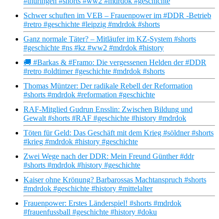
#thüringen #shorts #ww2 #mdrdok #geschichte
Schwer schuften im VEB – Frauenpower im #DDR -Betrieb
#retro #geschichte #leipzig #mdrdok #shorts
Ganz normale Täter? – Mitläufer im KZ-System #shorts
#geschichte #ns #kz #ww2 #mdrdok #history
🚚 #Barkas & #Framo: Die vergessenen Helden der #DDR
#retro #oldtimer #geschichte #mdrdok #shorts
Thomas Müntzer: Der radikale Rebell der Reformation
#shorts #mdrdok #reformation #geschichte
RAF-Mitglied Gudrun Ensslin: Zwischen Bildung und
Gewalt #shorts #RAF #geschichte #history #mdrdok
Töten für Geld: Das Geschäft mit dem Krieg #söldner #shorts
#krieg #mdrdok #history #geschichte
Zwei Wege nach der DDR: Mein Freund Günther #ddr
#shorts #mdrdok #history #geschichte
Kaiser ohne Krönung? Barbarossas Machtanspruch #shorts
#mdrdok #geschichte #history #mittelalter
Frauenpower: Erstes Länderspiel! #shorts #mdrdok
#frauenfussball #geschichte #history #doku