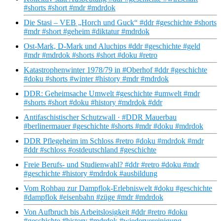
#shorts #short #mdr #mdrdok
Die Stasi – VEB „Horch und Guck“ #ddr #geschichte #shorts
#mdr #short #geheim #diktatur #mdrdok
Ost-Mark, D-Mark und Aluchips #ddr #geschichte #geld
#mdr #mdrdok #shorts #short #doku #retro
Katastrophenwinter 1978/79 in #Oberhof #ddr #geschichte
#doku #shorts #winter #history #mdr #mdrdok
DDR: Geheimsache Umwelt #geschichte #umwelt #mdr
#shorts #short #doku #history #mdrdok #ddr
Antifaschistischer Schutzwall · #DDR Mauerbau
#berlinermauer #geschichte #shorts #mdr #doku #mdrdok
DDR Pflegeheim im Schloss #retro #doku #mdrdok #mdr
#ddr #schloss #ostdeutschland #geschichte
Freie Berufs- und Studienwahl? #ddr #retro #doku #mdr
#geschichte #history #mdrdok #ausbildung
Vom Rohbau zur Dampflok-Erlebniswelt #doku #geschichte
#dampflok #eisenbahn #züge #mdr #mdrdok
Von Aufbruch bis Arbeitslosigkeit #ddr #retro #doku
#geschichte #history #mdrdok #wiedervereinigung