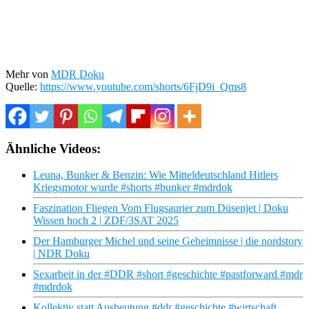
Mehr von
MDR Doku
Quelle:
https://www.youtube.com/shorts/6FjD9i_Qms8
Ähnliche Videos:
Leuna, Bunker & Benzin: Wie Mitteldeutschland Hitlers
Kriegsmotor wurde #shorts #bunker #mdrdok
Faszination Fliegen Vom Flugsaurier zum Düsenjet | Doku
Wissen hoch 2 | ZDF/3SAT 2025
Der Hamburger Michel und seine Geheimnisse | die nordstory
| NDR Doku
Sexarbeit in der #DDR #short #geschichte #pastforward #mdr
#mdrdok
Kollektiv statt Ausbeutung #ddr #geschichte #wirtschaft