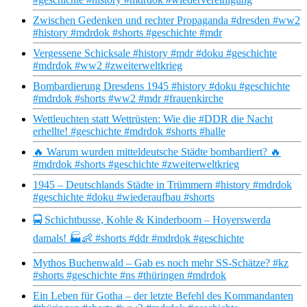
Zwischen Gedenken und rechter Propaganda #dresden #ww2
#history #mdrdok #shorts #geschichte #mdr
Vergessene Schicksale #history #mdr #doku #geschichte
#mdrdok #ww2 #zweiterweltkrieg
Bombardierung Dresdens 1945 #history #doku #geschichte
#mdrdok #shorts #ww2 #mdr #frauenkirche
Wettleuchten statt Wettrüsten: Wie die #DDR die Nacht
erhellte! #geschichte #mdrdok #shorts #halle
🔥 Warum wurden mitteldeutsche Städte bombardiert? 🔥
#mdrdok #shorts #geschichte #zweiterweltkrieg
1945 – Deutschlands Städte in Trümmern #history #mdrdok
#geschichte #doku #wiederaufbau #shorts
🚍 Schichtbusse, Kohle & Kinderboom – Hoyerswerda
damals! 🏭👶 #shorts #ddr #mdrdok #geschichte
Mythos Buchenwald – Gab es noch mehr SS-Schätze? #kz
#shorts #geschichte #ns #thüringen #mdrdok
Ein Leben für Gotha – der letzte Befehl des Kommandanten