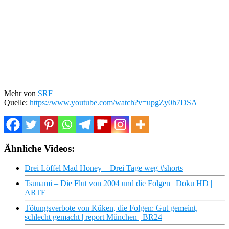
Mehr von
SRF
Quelle:
https://www.youtube.com/watch?v=upgZy0h7DSA
Ähnliche Videos:
Drei Löffel Mad Honey – Drei Tage weg #shorts
Tsunami – Die Flut von 2004 und die Folgen | Doku HD |
ARTE
Tötungsverbote von Küken, die Folgen: Gut gemeint,
schlecht gemacht | report München | BR24