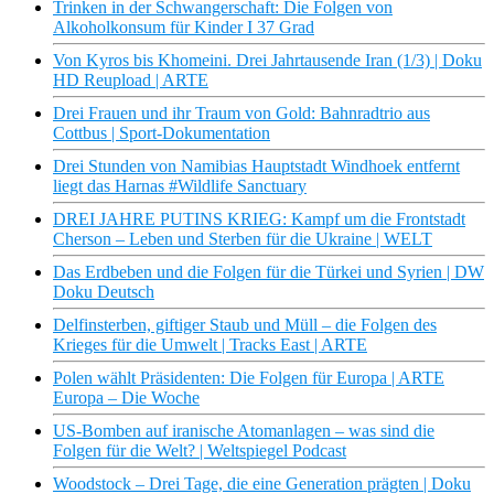
Trinken in der Schwangerschaft: Die Folgen von
Alkoholkonsum für Kinder I 37 Grad
Von Kyros bis Khomeini. Drei Jahrtausende Iran (1/3) | Doku
HD Reupload | ARTE
Drei Frauen und ihr Traum von Gold: Bahnradtrio aus
Cottbus | Sport-Dokumentation
Drei Stunden von Namibias Hauptstadt Windhoek entfernt
liegt das Harnas #Wildlife Sanctuary
DREI JAHRE PUTINS KRIEG: Kampf um die Frontstadt
Cherson – Leben und Sterben für die Ukraine | WELT
Das Erdbeben und die Folgen für die Türkei und Syrien | DW
Doku Deutsch
Delfinsterben, giftiger Staub und Müll – die Folgen des
Krieges für die Umwelt | Tracks East | ARTE
Polen wählt Präsidenten: Die Folgen für Europa | ARTE
Europa – Die Woche
US-Bomben auf iranische Atomanlagen – was sind die
Folgen für die Welt? | Weltspiegel Podcast
Woodstock – Drei Tage, die eine Generation prägten | Doku