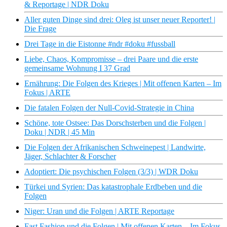
& Reportage | NDR Doku
Aller guten Dinge sind drei: Oleg ist unser neuer Reporter! |
Die Frage
Drei Tage in die Eistonne #ndr #doku #fussball
Liebe, Chaos, Kompromisse – drei Paare und die erste
gemeinsame Wohnung I 37 Grad
Ernährung: Die Folgen des Krieges | Mit offenen Karten – Im
Fokus | ARTE
Die fatalen Folgen der Null-Covid-Strategie in China
Schöne, tote Ostsee: Das Dorschsterben und die Folgen |
Doku | NDR | 45 Min
Die Folgen der Afrikanischen Schweinepest | Landwirte,
Jäger, Schlachter & Forscher
Adoptiert: Die psychischen Folgen (3/3) | WDR Doku
Türkei und Syrien: Das katastrophale Erdbeben und die
Folgen
Niger: Uran und die Folgen | ARTE Reportage
Fast Fashion und die Folgen | Mit offenen Karten – Im Fokus