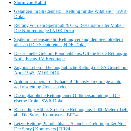
Sturm von Kabul
Gefangen im Straßennetz – Rettung für die Wildtiere? | SWR
Doku
Rettung vor dem Sperrmüll & Co.: Restaurator alter Möbel |
Die Nordreportage | NDR Doku
Segler in Lebensgefahr: Rettung verlangt den Seenotrettern
alles ab | Die Seentoretter | NDR Doku
Das schnelle Geld im Pfandleihhaus: Oft die letzte Rettung in
Not! | Focus TV Reportage
Zug ins Leben – Die unglaubliche Rettung der SS Geiseln im
April 1945 | MDR DOK
Auto im Graben: Totalschaden! #focustv #reportage #auto
#adac #rettung #totalschaden
Die unglaubliche Rettung einer Oldtimersammlung – Die
eiserne Erbin | SWR Doku
Riesending-Höhle: So lief die Rettung aus 1.000 Metern Tiefe
ab | Die Story | Kontrovers | BR24
Letzte Rettung Pfandleihhaus: Schnelles Geld in großer Not |
Die Story | Kontrovers | BR24