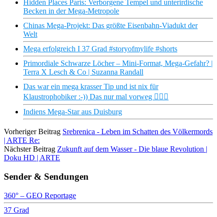
Hidden Places Paris: Verborgene Tempel und unterirdische
Becken in der Mega-Metropole
Chinas Mega-Projekt: Das größte Eisenbahn-Viadukt der
Welt
Mega erfolgreich I 37 Grad #storyofmylife #shorts
Primordiale Schwarze Löcher – Mini-Format, Mega-Gefahr? |
Terra X Lesch & Co | Suzanna Randall
Das war ein mega krasser Tip und ist nix für
Klaustrophobiker :-)) Das nur mal vorweg 😵‍💫🙈
Indiens Mega-Star aus Duisburg
Vorheriger Beitrag
Srebrenica - Leben im Schatten des Völkermords
| ARTE Re:
Nächster Beitrag
Zukunft auf dem Wasser - Die blaue Revolution |
Doku HD | ARTE
Sender & Sendungen
360° – GEO Reportage
37 Grad