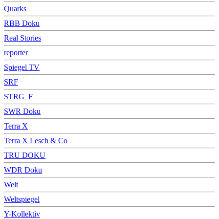
Quarks
RBB Doku
Real Stories
reporter
Spiegel TV
SRF
STRG_F
SWR Doku
Terra X
Terra X Lesch & Co
TRU DOKU
WDR Doku
Welt
Weltspiegel
Y-Kollektiv