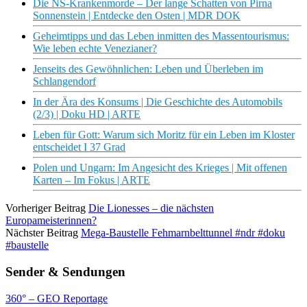
Die NS-Krankenmorde – Der lange Schatten von Pirna
Sonnenstein | Entdecke den Osten | MDR DOK
Geheimtipps und das Leben inmitten des Massentourismus:
Wie leben echte Venezianer?
Jenseits des Gewöhnlichen: Leben und Überleben im
Schlangendorf
In der Ära des Konsums | Die Geschichte des Automobils
(2/3) | Doku HD | ARTE
Leben für Gott: Warum sich Moritz für ein Leben im Kloster
entscheidet I 37 Grad
Polen und Ungarn: Im Angesicht des Krieges | Mit offenen
Karten – Im Fokus | ARTE
Vorheriger Beitrag
Die Lionesses – die nächsten
Europameisterinnen?
Nächster Beitrag
Mega-Baustelle Fehmarnbelttunnel #ndr #doku
#baustelle
Sender & Sendungen
360° – GEO Reportage