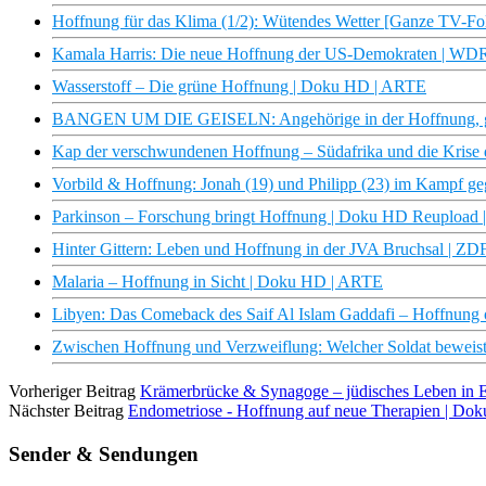
Hoffnung für das Klima (1/2): Wütendes Wetter [Ganze TV-Fol
Kamala Harris: Die neue Hoffnung der US-Demokraten | W
Wasserstoff – Die grüne Hoffnung | Doku HD | ARTE
BANGEN UM DIE GEISELN: Angehörige in der Hoffnung, ge
Kap der verschwundenen Hoffnung – Südafrika und die Kris
Vorbild & Hoffnung: Jonah (19) und Philipp (23) im Kampf ge
Parkinson – Forschung bringt Hoffnung | Doku HD Reupload
Hinter Gittern: Leben und Hoffnung in der JVA Bruchsal | Z
Malaria – Hoffnung in Sicht | Doku HD | ARTE
Libyen: Das Comeback des Saif Al Islam Gaddafi – Hoffnung
Zwischen Hoffnung und Verzweiflung: Welcher Soldat beweist 
Vorheriger Beitrag
Krämerbrücke & Synagoge – jüdisches Leben in Er
Nächster Beitrag
Endometriose - Hoffnung auf neue Therapien | D
Sender & Sendungen