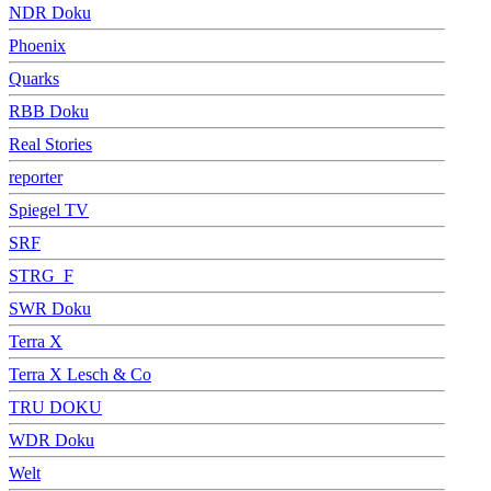
NDR Doku
Phoenix
Quarks
RBB Doku
Real Stories
reporter
Spiegel TV
SRF
STRG_F
SWR Doku
Terra X
Terra X Lesch & Co
TRU DOKU
WDR Doku
Welt