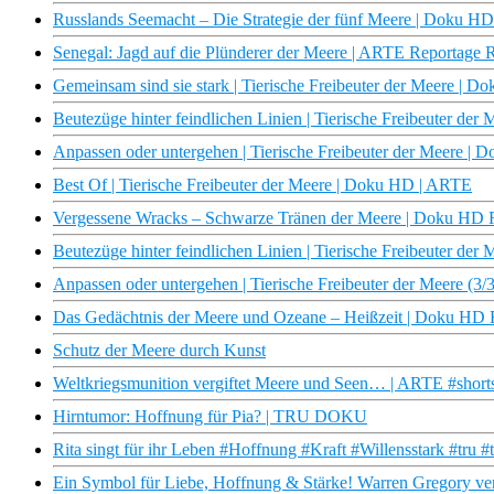
Russlands Seemacht – Die Strategie der fünf Meere | Doku H
Senegal: Jagd auf die Plünderer der Meere | ARTE Reportage 
Gemeinsam sind sie stark | Tierische Freibeuter der Meere | 
Beutezüge hinter feindlichen Linien | Tierische Freibeuter de
Anpassen oder untergehen | Tierische Freibeuter der Meere |
Best Of | Tierische Freibeuter der Meere | Doku HD | ARTE
Vergessene Wracks – Schwarze Tränen der Meere | Doku HD
Beutezüge hinter feindlichen Linien | Tierische Freibeuter d
Anpassen oder untergehen | Tierische Freibeuter der Meere (
Das Gedächtnis der Meere und Ozeane – Heißzeit | Doku HD
Schutz der Meere durch Kunst
Weltkriegsmunition vergiftet Meere und Seen… | ARTE #short
Hirntumor: Hoffnung für Pia? | TRU DOKU
Rita singt für ihr Leben #Hoffnung #Kraft #Willensstark #tru #
Ein Symbol für Liebe, Hoffnung & Stärke! Warren Gregory ve