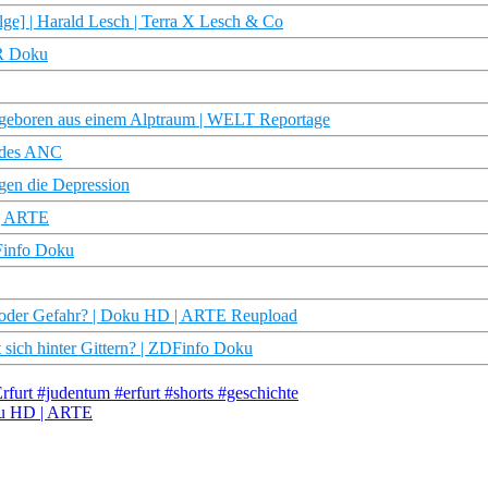
ge] | Harald Lesch | Terra X Lesch & Co
DR Doku
boren aus einem Alptraum | WELT Reportage
e des ANC
gen die Depression
 | ARTE
DFinfo Doku
 oder Gefahr? | Doku HD | ARTE Reupload
sich hinter Gittern? | ZDFinfo Doku
furt #judentum #erfurt #shorts #geschichte
oku HD | ARTE