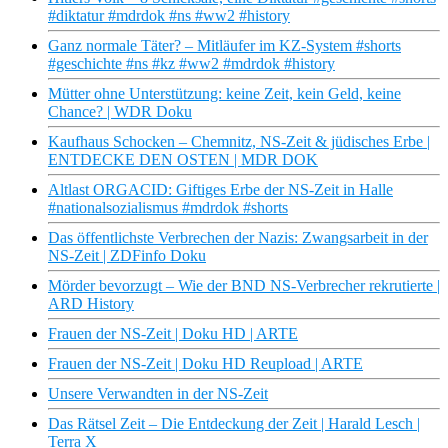
#diktatur #mdrdok #ns #ww2 #history
Ganz normale Täter? – Mitläufer im KZ-System #shorts
#geschichte #ns #kz #ww2 #mdrdok #history
Mütter ohne Unterstützung: keine Zeit, kein Geld, keine
Chance? | WDR Doku
Kaufhaus Schocken – Chemnitz, NS-Zeit & jüdisches Erbe |
ENTDECKE DEN OSTEN | MDR DOK
Altlast ORGACID: Giftiges Erbe der NS-Zeit in Halle
#nationalsozialismus #mdrdok #shorts
Das öffentlichste Verbrechen der Nazis: Zwangsarbeit in der
NS-Zeit | ZDFinfo Doku
Mörder bevorzugt – Wie der BND NS-Verbrecher rekrutierte |
ARD History
Frauen der NS-Zeit | Doku HD | ARTE
Frauen der NS-Zeit | Doku HD Reupload | ARTE
Unsere Verwandten in der NS-Zeit
Das Rätsel Zeit – Die Entdeckung der Zeit | Harald Lesch |
Terra X