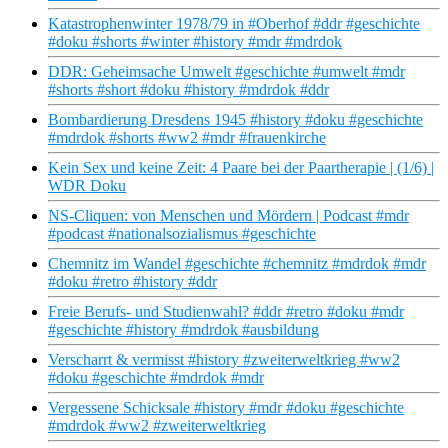
Katastrophenwinter 1978/79 in #Oberhof #ddr #geschichte
#doku #shorts #winter #history #mdr #mdrdok
DDR: Geheimsache Umwelt #geschichte #umwelt #mdr
#shorts #short #doku #history #mdrdok #ddr
Bombardierung Dresdens 1945 #history #doku #geschichte
#mdrdok #shorts #ww2 #mdr #frauenkirche
Kein Sex und keine Zeit: 4 Paare bei der Paartherapie | (1/6) |
WDR Doku
NS-Cliquen: von Menschen und Mördern | Podcast #mdr
#podcast #nationalsozialismus #geschichte
Chemnitz im Wandel #geschichte #chemnitz #mdrdok #mdr
#doku #retro #history #ddr
Freie Berufs- und Studienwahl? #ddr #retro #doku #mdr
#geschichte #history #mdrdok #ausbildung
Verscharrt & vermisst #history #zweiterweltkrieg #ww2
#doku #geschichte #mdrdok #mdr
Vergessene Schicksale #history #mdr #doku #geschichte
#mdrdok #ww2 #zweiterweltkrieg