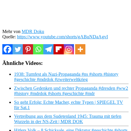
Mehr von
MDR Doku
Quelle:
https://www.youtube.com/shorts/gABuNDaAgvI
Ähnliche Videos:
1938: Turnfest als Nazi-Propaganda #ns #shorts #history
#geschichte #mdrdok #zweiterweltkrieg
Zwischen Gedenken und rechter Propaganda #dresden #ww2
#history #mdrdok #shorts #geschichte #mdr
So geht Erfolg: Echte Macher, echte Typen | SPIEGEL TV
für Sat.1
Vertreibung aus dem Sudetenland 1945: Trauma mit tiefen
Wurzeln in der NS-Zeit | MDR DOK
Hitlers Volk – 8 Schicksale, eine Diktatur #geschichte #shorts