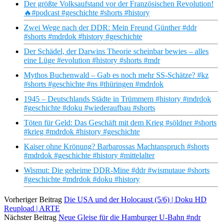
Der größte Volksaufstand vor der Französischen Revolution!
🔥#podcast #geschichte #shorts #history
Zwei Wege nach der DDR: Mein Freund Günther #ddr
#shorts #mdrdok #history #geschichte
Der Schädel, der Darwins Theorie scheinbar bewies – alles
eine Lüge #evolution #history #shorts #mdr
Mythos Buchenwald – Gab es noch mehr SS-Schätze? #kz
#shorts #geschichte #ns #thüringen #mdrdok
1945 – Deutschlands Städte in Trümmern #history #mdrdok
#geschichte #doku #wiederaufbau #shorts
Töten für Geld: Das Geschäft mit dem Krieg #söldner #shorts
#krieg #mdrdok #history #geschichte
Kaiser ohne Krönung? Barbarossas Machtanspruch #shorts
#mdrdok #geschichte #history #mittelalter
Wismut: Die geheime DDR-Mine #ddr #wismutaue #shorts
#geschichte #mdrdok #doku #history
Vorheriger Beitrag
Die USA und der Holocaust (5/6) | Doku HD
Reupload | ARTE
Nächster Beitrag
Neue Gleise für die Hamburger U-Bahn #ndr