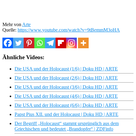
Mehr von
Arte
Quelle:
https://www.youtube.com/watch?v=9tBemmM3oHA
Ähnliche Videos:
Die USA und der Holocaust (1/6) | Doku HD | ARTE
Die USA und der Holocaust (2/6) | Doku HD | ARTE
Die USA und der Holocaust (3/6) | Doku HD | ARTE
Die USA und der Holocaust (4/6) | Doku HD | ARTE
Die USA und der Holocaust (6/6) | Doku HD | ARTE
Papst Pius XII. und der Holocaust | Doku HD | ARTE
Der Begriff „Holocaust“ stammt ursprünglich aus dem
Griechischen und bedeutet „Brandopfer“ | ZDFinfo