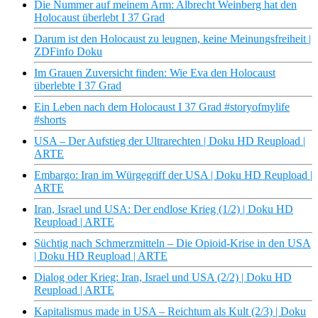
Die Nummer auf meinem Arm: Albrecht Weinberg hat den
Holocaust überlebt I 37 Grad
Darum ist den Holocaust zu leugnen, keine Meinungsfreiheit |
ZDFinfo Doku
Im Grauen Zuversicht finden: Wie Eva den Holocaust
überlebte I 37 Grad
Ein Leben nach dem Holocaust I 37 Grad #storyofmylife
#shorts
USA – Der Aufstieg der Ultrarechten | Doku HD Reupload |
ARTE
Embargo: Iran im Würgegriff der USA | Doku HD Reupload |
ARTE
Iran, Israel und USA: Der endlose Krieg (1/2) | Doku HD
Reupload | ARTE
Süchtig nach Schmerzmitteln – Die Opioid-Krise in den USA
| Doku HD Reupload | ARTE
Dialog oder Krieg: Iran, Israel und USA (2/2) | Doku HD
Reupload | ARTE
Kapitalismus made in USA – Reichtum als Kult (2/3) | Doku