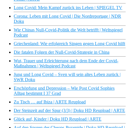
Long Covid: Mein Kampf zurück ins Leben | SPIEGEL TV
Corona: Leben mit Long Covid | Die Nordreportage | NDR
Doku
Wie Chinas Null-Covid-Politik die Welt betrifft | Weltspiegel
Podcast
Griechenland: Wie erfolgreich Singen gegen Long Covid hilft
Die fatalen Folgen der Null-Covid-Strategie in China
Wut, Trauer und Erleichterung nach dem Ende der Covid-
Maßnahmen | Weltspiegel Podcast
Jung und Long Covid – Sven will sein altes Leben zurück |
SWR Doku
Erschöpfung und Depression – Wie Post Covid Sophies
Alltag bestimmt I 37 Grad
Zu Tisch … auf Ibiza | ARTE Reupload
Der Steinzeit auf der Spur (3/3) | Doku HD Reupload | ARTE
Glück auf, Kinder | Doku HD Reupload | ARTE
Auf den Spuren der Cheops-Pyramide | Doku HD Reupload |