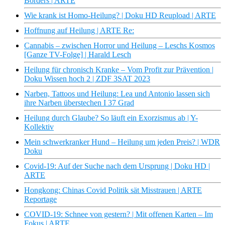
Borders | ARTE
Wie krank ist Homo-Heilung? | Doku HD Reupload | ARTE
Hoffnung auf Heilung | ARTE Re:
Cannabis – zwischen Horror und Heilung – Leschs Kosmos
[Ganze TV-Folge] | Harald Lesch
Heilung für chronisch Kranke – Vom Profit zur Prävention |
Doku Wissen hoch 2 | ZDF 3SAT 2023
Narben, Tattoos und Heilung: Lea und Antonio lassen sich
ihre Narben überstechen I 37 Grad
Heilung durch Glaube? So läuft ein Exorzismus ab | Y-
Kollektiv
Mein schwerkranker Hund – Heilung um jeden Preis? | WDR
Doku
Covid-19: Auf der Suche nach dem Ursprung | Doku HD |
ARTE
Hongkong: Chinas Covid Politik sät Misstrauen | ARTE
Reportage
COVID-19: Schnee von gestern? | Mit offenen Karten – Im
Fokus | ARTE