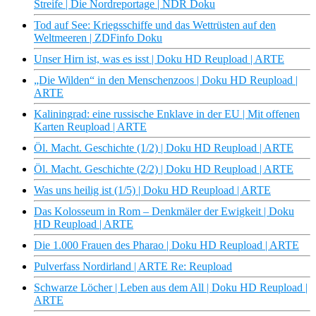
Streife | Die Nordreportage | NDR Doku
Tod auf See: Kriegsschiffe und das Wettrüsten auf den
Weltmeeren | ZDFinfo Doku
Unser Hirn ist, was es isst | Doku HD Reupload | ARTE
„Die Wilden“ in den Menschenzoos | Doku HD Reupload |
ARTE
Kaliningrad: eine russische Enklave in der EU | Mit offenen
Karten Reupload | ARTE
Öl. Macht. Geschichte (1/2) | Doku HD Reupload | ARTE
Öl. Macht. Geschichte (2/2) | Doku HD Reupload | ARTE
Was uns heilig ist (1/5) | Doku HD Reupload | ARTE
Das Kolosseum in Rom – Denkmäler der Ewigkeit | Doku
HD Reupload | ARTE
Die 1.000 Frauen des Pharao | Doku HD Reupload | ARTE
Pulverfass Nordirland | ARTE Re: Reupload
Schwarze Löcher | Leben aus dem All | Doku HD Reupload |
ARTE