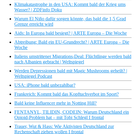
Klimakatastrophe in den USA: Kommt bald der Krieg ums
Wasser? | ZDFinfo Doku
Warum El Niño dafür sorgen könnte, das bald die 1,5 Grad
Grenze erreicht wird
Aids: In Europa bald besiegt? | ARTE Europa – Die Woche
Abtreibung: Bald ein EU-Grundrecht? | ARTE Europa – Die
Woche
Italiens umstrittener Migrations-Deal: Flüchtlinge werden bald
nach Albanien gebracht | Weltspiegel
Werden Depressionen bald mit Magic Mushrooms geheilt? |
Weltspiegel Podcast
USA: iPhone bald unbezahlbar?
Frankreich: Kommt bald das Kopftuchverbot im Sport?
Bald keine Influencer mehr in Notting Hill?
FENTANYL, TILIDIN, CODEIN: Warum Deutschland ein
Opioid-Problem hat – mit Tobi Schlegl I frontal
Trauer, Wut & Hass: Wie Aktivisten Deutschland zur
Rechenschaft ziehen wollen I frontal