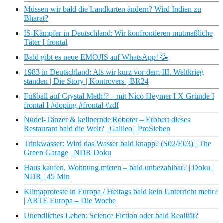
Müssen wir bald die Landkarten ändern? Wird Indien zu
Bharat?
IS-Kämpfer in Deutschland: Wir konfrontieren mutmaßliche
Täter I frontal
Bald gibt es neue EMOJIS auf WhatsApp! 🥳
1983 in Deutschland: Als wir kurz vor dem III. Weltkrieg
standen | Die Story | Kontrovers | BR24
Fußball auf Crystal Meth!? – mit Nico Heymer I X Gründe I
frontal I #doping #frontal #zdf
Nudel-Tänzer & kellnernde Roboter – Erobert dieses
Restaurant bald die Welt? | Galileo | ProSieben
Trinkwasser: Wird das Wasser bald knapp? (S02/E03) | The
Green Garage | NDR Doku
Haus kaufen, Wohnung mieten – bald unbezahlbar? | Doku |
NDR | 45 Min
Klimaproteste in Europa / Freitags bald kein Unterricht mehr?
| ARTE Europa – Die Woche
Unendliches Leben: Science Fiction oder bald Realität?