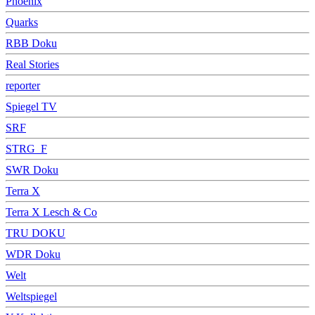
Phoenix
Quarks
RBB Doku
Real Stories
reporter
Spiegel TV
SRF
STRG_F
SWR Doku
Terra X
Terra X Lesch & Co
TRU DOKU
WDR Doku
Welt
Weltspiegel