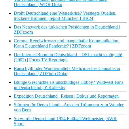
Deutschland | WDR Doku
Droht Deutschland eine Wasserkrise? Versiegte Quellen,
trockene Brunnen | report München I BR24
Das Netzwerk des türkischen Präsidenten in Deutschland |
ZDFzoom
Corona: Regelwirrwarr und mangelhafte Kommunikation:
Kann Deutschland Pandemie? | ZDFzoom
Der Internet-Boom in Deutschland – DSL macht’s möglich!
(2002) | Focus TV Reportage
Rauschgift oder Wundermittel? Medizinisches Cannabis in
Deutschland | ZDFinfo Doku
Blutige Geschichte als unschuldiges Hobby? Wildwest-Fans
in Deutschland | Y-Kollektiv
Expedition Deutschland | Reisen | Dokus und Reportagen
Stürmen für Deutschland – Aus den Trümmern zum Wunder
von Bern
So wurde Deutschland 1954 Fußball-Weltmeister | SWR
Sport