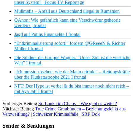
unser System? | Focus TV Reportage
Müllmafia – Abfall aus Deutschland illegal in Rumänien
QAnon: Wie gefährlich kann eine Verschwörungstheorie
werden? | frontal
Jagd auf Putins Finanzelite I frontal
“Entkriminalisierung sofort!” fordern @GReeeN & Richter
Müller I frontal
Die Söldner der Gruppe Wagner: “Unser Ziel ist die westliche
Welt” I frontal
„Ich musste zusehen, wie der Mann ertrinkt“ – Rettungskräfte
über die Flutkatastrophe 2021 I frontal
NFT: Der Hype ist vorbei & du bist immer noch nicht reich –
mit Aya Jaff I frontal
Vorheriger Beitrag
Sri Lanka im Chaos – Wie geht es weiter?
Nächster Beitrag
True Crime Graubünden – Beziehungsdelikt aus
Verzweiflung? | Schweizer Kriminalfälle | SRF Dok
Sender & Sendungen