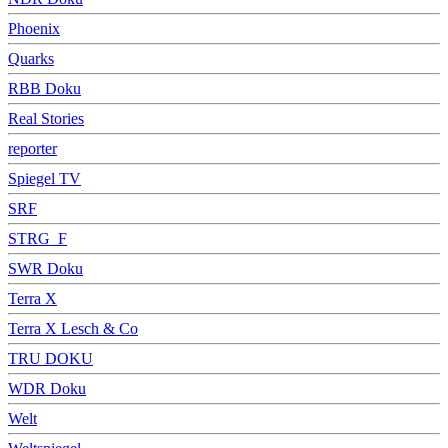
Phoenix
Quarks
RBB Doku
Real Stories
reporter
Spiegel TV
SRF
STRG_F
SWR Doku
Terra X
Terra X Lesch & Co
TRU DOKU
WDR Doku
Welt