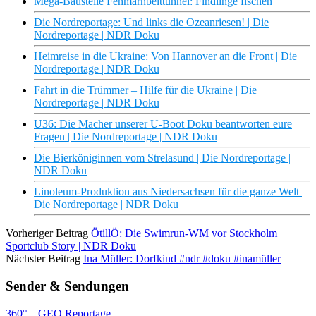
Mega-Baustelle Fehmarnbelttunnel: Findlinge fischen
Die Nordreportage: Und links die Ozeanriesen! | Die
Nordreportage | NDR Doku
Heimreise in die Ukraine: Von Hannover an die Front | Die
Nordreportage | NDR Doku
Fahrt in die Trümmer – Hilfe für die Ukraine | Die
Nordreportage | NDR Doku
U36: Die Macher unserer U-Boot Doku beantworten eure
Fragen | Die Nordreportage | NDR Doku
Die Bierköniginnen vom Strelasund | Die Nordreportage |
NDR Doku
Linoleum-Produktion aus Niedersachsen für die ganze Welt |
Die Nordreportage | NDR Doku
Vorheriger Beitrag
ÖtillÖ: Die Swimrun-WM vor Stockholm |
Sportclub Story | NDR Doku
Nächster Beitrag
Ina Müller: Dorfkind #ndr #doku #inamüller
Sender & Sendungen
360° – GEO Reportage