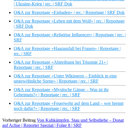
| Ukraine-Krieg | rec. | SRF Dok
Q&A zur Reportage «Eisbaden» | rec. | Reportage | SRF Dok
Q&A zur Reportage «Leben mit dem Wolf» | rec. | Reportage
| SRF Dok
Q&A zur Reportage «Religiöse Influencer» | Reportage | rec. |
SRF
Q&A zur Reportage «Haarausfall bei Frauen» | Reportage |
rec. | SRF
Q&A zur Reportage «Abtreibung bei Trisomie 21» |
Reportage | rec. | SRF
Q&A zur Reportage «Unter Wikingern – Einblick in eine
ungewöhnliche Szene» | Reportage | rec. | SRF
Q&A zur Reportage «Mystische Gänge – Was ist ihr
Geheimnis?» | Reportage | rec. | SRF
Q&A zur Reportage «Feuerwehr auf dem Land – wer brennt
noch dafür?» | Reportage | rec. | SRF
Vorheriger Beitrag
Von Kuhkämpfen, Stau und Selbstliebe – Donat
auf Achse | Reporter Spezial | Folge 8 | SRF