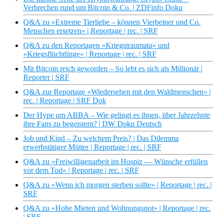
Verbrechen rund um Bitcoin & Co. | ZDFinfo Doku
Q&A zu «Extreme Tierliebe – können Vierbeiner und Co.
Menschen ersetzen» | Reportage | rec. | SRF
Q&A zu den Reportagen «Kriegstraumata» und
«Kriegsflüchtlinge» | Reportage | rec. | SRF
Mit Bitcoin reich geworden – So lebt es sich als Millionär |
Reporter | SRF
Q&A zur Reportage «Wiedersehen mit den Waldmenschen» |
rec. | Reportage | SRF Dok
Der Hype um ABBA – Wie gelingt es ihnen, über Jahrzehnte
ihre Fans zu begeistern? | DW Doku Deutsch
Job und Kind – Zu welchem Preis? | Das Dilemma
erwerbstätiger Mütter | Reportage | rec. | SRF
Q&A zu «Freiwilligenarbeit im Hospiz — Wünsche erfüllen
vor dem Tod» | Reportage | rec. | SRF
Q&A zu «Wenn ich morgen sterben sollte» | Reportage | rec. |
SRF
Q&A zu «Hohe Mieten und Wohnungsnot» | Reportage | rec.
| SRF