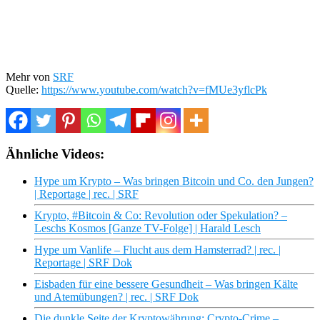
Mehr von
SRF
Quelle:
https://www.youtube.com/watch?v=fMUe3yflcPk
Ähnliche Videos:
Hype um Krypto – Was bringen Bitcoin und Co. den Jungen?
| Reportage | rec. | SRF
Krypto, #Bitcoin & Co: Revolution oder Spekulation? –
Leschs Kosmos [Ganze TV-Folge] | Harald Lesch
Hype um Vanlife – Flucht aus dem Hamsterrad? | rec. |
Reportage | SRF Dok
Eisbaden für eine bessere Gesundheit – Was bringen Kälte
und Atemübungen? | rec. | SRF Dok
Die dunkle Seite der Kryptowährung: Crypto-Crime –