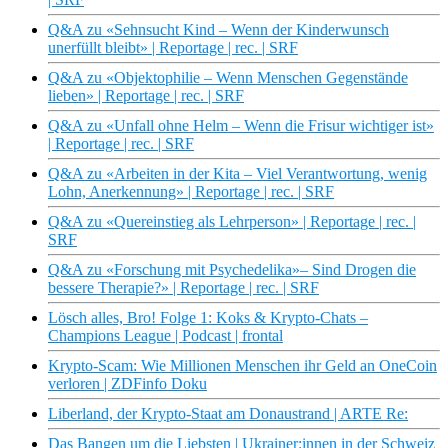
Q&A zu «Sehnsucht Kind – Wenn der Kinderwunsch
unerfüllt bleibt» | Reportage | rec. | SRF
Q&A zu «Objektophilie – Wenn Menschen Gegenstände
lieben» | Reportage | rec. | SRF
Q&A zu «Unfall ohne Helm – Wenn die Frisur wichtiger ist»
| Reportage | rec. | SRF
Q&A zu «Arbeiten in der Kita – Viel Verantwortung, wenig
Lohn, Anerkennung» | Reportage | rec. | SRF
Q&A zu «Quereinstieg als Lehrperson» | Reportage | rec. |
SRF
Q&A zu «Forschung mit Psychedelika»– Sind Drogen die
bessere Therapie?» | Reportage | rec. | SRF
Lösch alles, Bro! Folge 1: Koks & Krypto-Chats –
Champions League | Podcast | frontal
Krypto-Scam: Wie Millionen Menschen ihr Geld an OneCoin
verloren | ZDFinfo Doku
Liberland, der Krypto-Staat am Donaustrand | ARTE Re:
Das Bangen um die Liebsten | Ukrainer:innen in der Schweiz