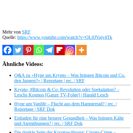
Mehr von
SRF
Quelle:
https://www.youtube.com/watch?v=OL0JVajv4Tk
Ähnliche Videos:
Q&A zu «Hype um Krypto – Was bringen Bitcoin und Co.
den Jungen?» | Reportage | rec. | SRF
Krypto, #Bitcoin & Co: Revolution oder Spekulation? –
Leschs Kosmos [Ganze TV-Folge] | Harald Lesch
Hype um Vanlife – Flucht aus dem Hamsterrad? | rec. |
Reportage | SRF Dok
Eisbaden für eine bessere Gesundheit – Was bringen Kälte
und Atemübungen? | rec. | SRF Dok
Die dunkle Seite der Kryptowährung: Crypto-Crime –