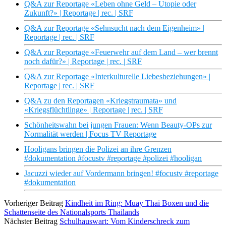
Q&A zur Reportage «Leben ohne Geld – Utopie oder
Zukunft?» | Reportage | rec. | SRF
Q&A zur Reportage «Sehnsucht nach dem Eigenheim» |
Reportage | rec. | SRF
Q&A zur Reportage «Feuerwehr auf dem Land – wer brennt
noch dafür?» | Reportage | rec. | SRF
Q&A zur Reportage «Interkulturelle Liebesbeziehungen» |
Reportage | rec. | SRF
Q&A zu den Reportagen «Kriegstraumata» und
«Kriegsflüchtlinge» | Reportage | rec. | SRF
Schönheitswahn bei jungen Frauen: Wenn Beauty-OPs zur
Normalität werden | Focus TV Reportage
Hooligans bringen die Polizei an ihre Grenzen
#dokumentation #focustv #reportage #polizei #hooligan
Jacuzzi wieder auf Vordermann bringen! #focustv #reportage
#dokumentation
Vorheriger Beitrag
Kindheit im Ring: Muay Thai Boxen und die
Schattenseite des Nationalsports Thailands
Nächster Beitrag
Schulhauswart: Vom Kinderschreck zum