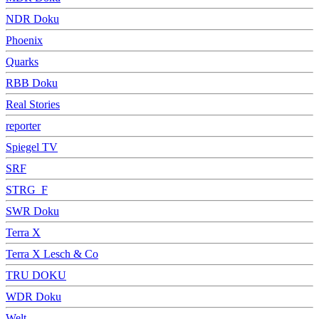
NDR Doku
Phoenix
Quarks
RBB Doku
Real Stories
reporter
Spiegel TV
SRF
STRG_F
SWR Doku
Terra X
Terra X Lesch & Co
TRU DOKU
WDR Doku
Welt