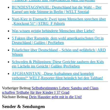
BUNDESTAGSWAHL: Deutschland hat die Wahl – Der
Kampf um jede Stimme in Berlin | WELT Spezial
Nazi-Kiez in Eisenach: Zwei junge Menschen sprechen über
„Knockout 51“ | STRG_F #shorts
Was wissen geistig behinderte Menschen über Liebe?
5 Fakten über Ramstein, dem wohl amerikanischsten Ort in
Deutschland | Galileo | ProSieben
Polarlichter über Deutschland – Schön und gefährlich | ARD
Wissen
Schweden & Philippinen: Diese Gerichte zaubern den Kids
ein Lächeln ins Gesicht | Galileo |ProSieben
AFGHANISTAN: „Diese Aufnahmen sind komplett
verboten!“ WELT-Reporter filmt heimlich bei den Taliban!
Vorheriger Beitrag
Selbstbestimmtes Leben: Sandra und Claus
schaffen Teilhabe für ihre Kinder I 37 Grad
Nächster Beitrag
Dein Haustier geht mit in die Uni!
Sender & Sendungen