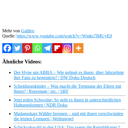
Mehr von
Galileo
Quelle:
https://www.youtube.com/watch?v=Wmks7lMUyE0
Ähnliche Videos:
Der Hype um ABBA – Wie gelingt es ihnen, über Jahrzehnte
ihre Fans zu begeistern? | DW Doku Deutsch
Scheidungskinder – Was macht die Trennung der Eltern mit
ihnen? | Reportage | rec. | SRF
Jetzt reden Schweine: So geht es ihnen in unterschiedlichen
Haltungsformen | NDR Doku
Madagaskars Wälder brennen – und mit ihnen verschwinden
die letzten Lemuren | Weltspiegel
Schicksalswahl in den USA: Das sagen die Republikaner I