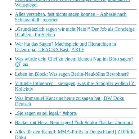
Weltspiegel
Alles verstehen, fast nichts sagen können – Aphasie nach
Schlaganfall | reporter
„Grundsätzlich sagen wir nicht Nein!“ Der Job als Concierge
| Galileo | ProSieben
Wer hat das Sagen? Machtspiele und Hierarchien in
Osteuropa | TRACKS East | ARTE
Was würde dein Chef zu einem kleinen Nap im Büro sagen?
😴💤
Leben im Block: Was sagen Berlin-Neuköllns Bewohner?
Virtuelle Influencer – sie sagen, was ihre Schöpfer wollen | Y-
Kollektiv
Was Immanuel Kant uns heute zu sagen hat | DW Doku
Deutsch
„Sie sagen es sei legal.“ #shorts
Bäcker mit Herz: Nein sagen! #ndr #doku #bäcker #burnout
Alles für den Kampf: MMA-Profis in Deutschland | ZDFinfo
Doku