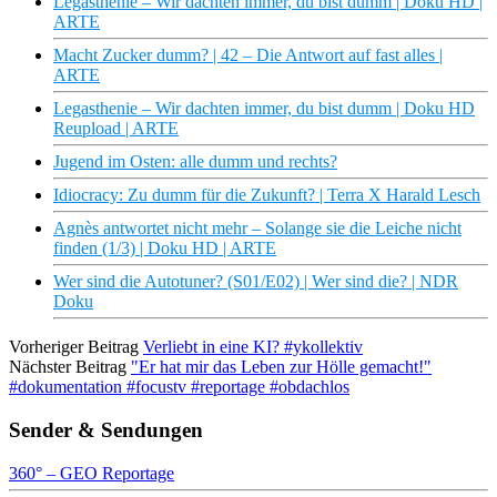
Legasthenie – Wir dachten immer, du bist dumm | Doku HD |
ARTE
Macht Zucker dumm? | 42 – Die Antwort auf fast alles |
ARTE
Legasthenie – Wir dachten immer, du bist dumm | Doku HD
Reupload | ARTE
Jugend im Osten: alle dumm und rechts?
Idiocracy: Zu dumm für die Zukunft? | Terra X Harald Lesch
Agnès antwortet nicht mehr – Solange sie die Leiche nicht
finden (1/3) | Doku HD | ARTE
Wer sind die Autotuner? (S01/E02) | Wer sind die? | NDR
Doku
Vorheriger Beitrag
Verliebt in eine KI? #ykollektiv
Nächster Beitrag
"Er hat mir das Leben zur Hölle gemacht!"
#dokumentation #focustv #reportage #obdachlos
Sender & Sendungen
360° – GEO Reportage