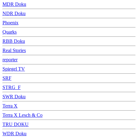
MDR Doku
NDR Doku
Phoenix
Quarks
RBB Doku
Real Stories
reporter
Spiegel TV
SRF
STRG_F
SWR Doku
Terra X
Terra X Lesch & Co
TRU DOKU
WDR Doku