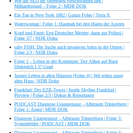
Wie die SED ihr Vermögen verschwinden ließ |
Milliardenjagd – Folge 2 | MDR DOK
Ein Tag in New York 1882 | Ganze Folge | Terra X
Waterwoman | Folge 1: Hautnah bei den Haien der Azoren
Kopf und Faust: Erst Deutscher Meister, dann zur Polizei |
Folge 3/7 | NDR Doku
salty FiSH: Die Suche nach invasiven Arten in der Ostsee |
Folge 2/3 | NDR Doku
Folge 1 – Leben in der Kommune: Der Alltag auf Burg
Disternich I 37 Grad
Junges Leben in alten Häusern (Folge 4) | Wir retten unser
altes Haus | NDR Doku
Frankfurt: Der EZB-Tower | Inside Skyline Frankfurt |
Preview | Folge 2/3 | Dokus & Reportagen
PODCAST Diagnose Unangepasst – Albtraum Tripperburg |
Folge 1: Angst | MDR DOK
Diagnose Unangepasst – Albtraum Tripperburg | Folge 3:
Systemfehler | PODCAST | MDR DOK
Diagnose Unangepasst – Albtraum Tripperburg | Folge 4: