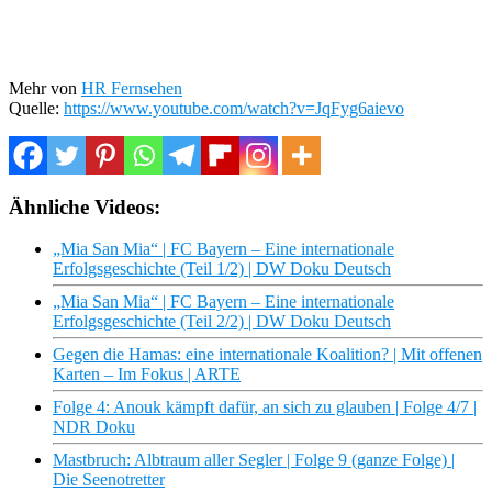
Mehr von
HR Fernsehen
Quelle:
https://www.youtube.com/watch?v=JqFyg6aievo
Ähnliche Videos:
„Mia San Mia“ | FC Bayern – Eine internationale
Erfolgsgeschichte (Teil 1/2) | DW Doku Deutsch
„Mia San Mia“ | FC Bayern – Eine internationale
Erfolgsgeschichte (Teil 2/2) | DW Doku Deutsch
Gegen die Hamas: eine internationale Koalition? | Mit offenen
Karten – Im Fokus | ARTE
Folge 4: Anouk kämpft dafür, an sich zu glauben | Folge 4/7 |
NDR Doku
Mastbruch: Albtraum aller Segler | Folge 9 (ganze Folge) |
Die Seenotretter