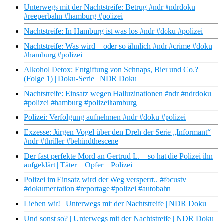
Unterwegs mit der Nachtstreife: Betrug #ndr #ndrdoku
#reeperbahn #hamburg #polizei
Nachtstreife: In Hamburg ist was los #ndr #doku #polizei
Nachtstreife: Was wird – oder so ähnlich #ndr #crime #doku
#hamburg #polizei
Alkohol Detox: Entgiftung von Schnaps, Bier und Co.?
(Folge 1) | Doku-Serie | NDR Doku
Nachtstreife: Einsatz wegen Halluzinationen #ndr #ndrdoku
#polizei #hamburg #polizeihamburg
Polizei: Verfolgung aufnehmen #ndr #doku #polizei
Exzesse: Jürgen Vogel über den Dreh der Serie „Informant“
#ndr #thriller #behindthescene
Der fast perfekte Mord an Gertrud L. – so hat die Polizei ihn
aufgeklärt | Täter – Opfer – Polizei
Polizei im Einsatz wird der Weg versperrt.. #focustv
#dokumentation #reportage #polizei #autobahn
Lieben wir! | Unterwegs mit der Nachtstreife | NDR Doku
Und sonst so? | Unterwegs mit der Nachtstreife | NDR Doku