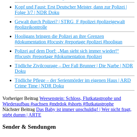
Kopf und Faust: Erst Deutscher Meister, dann zur Polizei |
Folge 3/7 | NDR Doku
Gewalt durch Polizei? | STRG_F #polizei #polizeigewalt
#polizeikontrolle
Hooligans bringen die Polizei an ihre Grenzen
#dokumentation #focustv #reportage #polizei #hooligan
Polizei auf dem Dorf: „Man sieht sich immer wieder!“
#focustv #reportage #dokumentation #polizei
Tödliche Zivilcourage – Der Fall Brunner | Die Narbe | NDR
Doku
Tödliche Pflege – der Serienmörder im eigenen Haus | ARD
Crime Time | NDR Doku
Vorheriger Beitrag
Weesenstein: Schloss, Flutkatastrophe und
Wiederaufbau #sachsen #mdrdok #shorts #flutkatastrophe
Nächster Beitrag
Das Baby ist immer unschuldig! | Wer nicht fragt,
stirbt dumm | ARTE
Sender & Sendungen