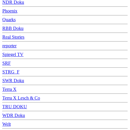
NDR Doku
Phoenix
Quarks
RBB Doku
Real Stories
reporter
Spiegel TV
SRF
STRG_F
SWR Doku
Terra X
Terra X Lesch & Co
TRU DOKU
WDR Doku
Welt