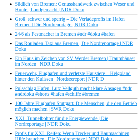
Südlich von Bremen: Genusshandwerk zwischen Weser und
Hunte | Landgemacht | NDR Doku
Groß, schwer und sperrig – Die Verladeprofis im Hafen
Bremen | Die Nordreportage | NDR Doku
24/6 als Festmacher in Bremen #ndr #doku #hafen
Das Rouladen-Taxi aus Bremen | Die Nordreportage | NDR
Doku
Ein Haus im Zeichen von SV Werder Bremen | Traumhäuser
im Norden | NDR Doku
Feuerwehr, Flughafen und verletzte Haustiere – Helgoland
hinter den Kulissen | Nordseereport | NDR D
Pulsschlag Hafen: Lutz Vellguth macht klare Ansagen #ndr
#ndrdoku #shorts #hafen #schiffe #bremen
100 Jahre Flughafen Stuttgart: Die Menschen, die den Betrieb
möglich machen | SWR Doku
XXL-Tunnelbohrer für die Energiewende | Die
Nordreportage | NDR Doku
Profis für XXL-Reifen: Wenn Trecker und Baumaschinen
Hilfe brauchen | Die Nordreportage | NDR Doku