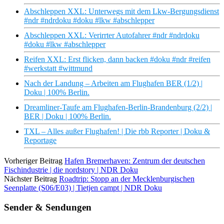
Abschleppen XXL: Unterwegs mit dem Lkw-Bergungsdienst
#ndr #ndrdoku #doku #lkw #abschlepper
Abschleppen XXL: Verirrter Autofahrer #ndr #ndrdoku
#doku #lkw #abschlepper
Reifen XXL: Erst flicken, dann backen #doku #ndr #reifen
#werkstatt #wittmund
Nach der Landung – Arbeiten am Flughafen BER (1/2) |
Doku | 100% Berlin.
Dreamliner-Taufe am Flughafen-Berlin-Brandenburg (2/2) |
BER | Doku | 100% Berlin.
TXL – Alles außer Flughafen! | Die rbb Reporter | Doku &
Reportage
Vorheriger Beitrag
Hafen Bremerhaven: Zentrum der deutschen
Fischindustrie | die nordstory | NDR Doku
Nächster Beitrag
Roadtrip: Stopp an der Mecklenburgischen
Seenplatte (S06/E03) | Tietjen campt | NDR Doku
Sender & Sendungen