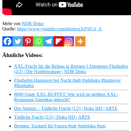
Mehr von
NDR Doku
Quelle:
https://www.youtube.com/shorts/u3cFjjU-f_A
Ähnliche Videos:
XXL-Fracht für die Beluga in Bremen I Abenteuer Flughafen
(2/2) | Die Nordreportage | NDR Doku
Flughafen Hannover bei Nacht #ndr #ndrdoku #hannover
#flughafen
8000 Gäste XXL-BUFFET: Wie wird im größten XXL-
Restaurant Amerikas gekocht?
Der Absturz – Tödliche Fracht (1/2) | Doku HD | ARTE
Tödliche Fracht (2/2) | Doku HD | ARTE
Bremen: Taxitarif für Frauen #ndr #ndrdoku #taxi