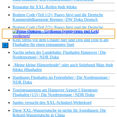
Reparatur für XXL-Reifen #ndr #doku
Brahms Code (Teil 1/2) | Paavo Järvi und die Deutsche
Kammerphilharmonie Bremen | DW Doku Deutsch
Brahms Code (Teil 2/2) | Paavo Järvi und die Deutsche
Kammerphilharmonie Bremen | DW Doku Deutsch
Kein Stress vor dem Urlaub! hier sind Dos und Don’ts am
Flughafen für einen entspannten Start
×
Nachts neben der Landebahn: Flughafen Hannover | Die
Nordreportage | NDR Doku
„Meine kleine Hämorrhoide“ oder auch Spürhund Matz #ndr
#doku #flughafen
Hamburgs Flughafen im Ferienfieber | Die Nordreportage |
NDR Doku
Touristenansturm am Hannover Airport I Abenteuer
Flughafen (1/2) | Die Nordreportage | NDR Doku
Jumbo versucht den XXL-Schnitzel-Weltrekord
Diese XXL-Wasserrutsche ist nichts für Angsthasen: Die
Rekord-Wasserrutsche in China