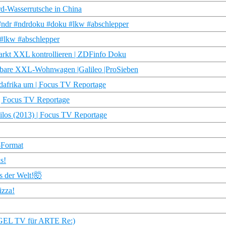
rd-Wasserrutsche in China
ndr #ndrdoku #doku #lkw #abschlepper
 #lkw #abschlepper
arkt XXL kontrollieren | ZDFinfo Doku
iehbare XXL-Wohnwagen |Galileo |ProSieben
afrika um | Focus TV Reportage
 Focus TV Reportage
los (2013) | Focus TV Reportage
-Format
s!
s der Welt!🤯
izza!
IEGEL TV für ARTE Re:)