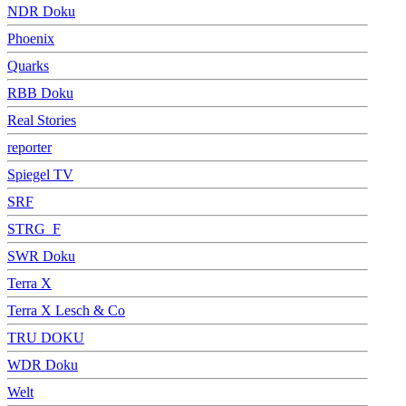
NDR Doku
Phoenix
Quarks
RBB Doku
Real Stories
reporter
Spiegel TV
SRF
STRG_F
SWR Doku
Terra X
Terra X Lesch & Co
TRU DOKU
WDR Doku
Welt