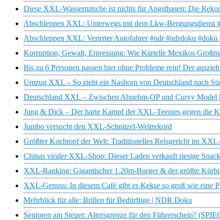
Diese XXL-Wasserrutsche ist nichts für Angsthasen: Die Reko
Abschleppen XXL: Unterwegs mit dem Lkw-Bergungsdienst #
Abschleppen XXL: Verirrter Autofahrer #ndr #ndrdoku #doku
Korruption, Gewalt, Erpressung: Wie Kartelle Mexikos Großm
Bis zu 6 Personen passen hier ohne Probleme rein! Der ausz
Umzug XXL – So zieht ein Nashorn von Deutschland nach Süd
Deutschland XXL – Zwischen Abnehm-OP und Curvy Model |
Jung & Dick – Der harte Kampf der XXL-Teenies gegen die Ki
Jumbo versucht den XXL-Schnitzel-Weltrekord
Größter Kochtopf der Welt: Traditionelles Reisgericht im XXL
Chinas viraler XXL-Shop: Dieser Laden verkauft riesige Snack
XXL-Ranking: Gigantischer 1.20m-Burger & der größte Kürbi
XXL-Genuss: In diesem Café gibt es Kekse so groß wie eine P
Mehrblick für alle: Brillen für Bedürftige | NDR Doku
Senioren am Steuer: Altersgrenze für den Führerschein? (SP