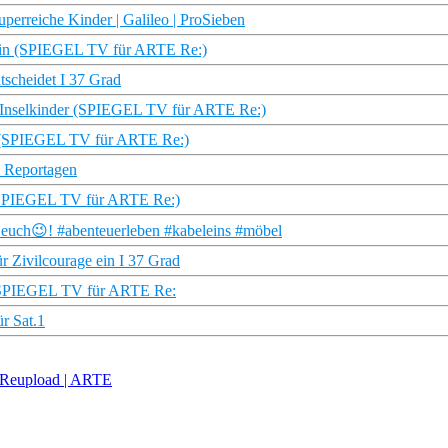
perreiche Kinder | Galileo | ProSieben
erin (SPIEGEL TV für ARTE Re:)
tscheidet I 37 Grad
e Inselkinder (SPIEGEL TV für ARTE Re:)
ich (SPIEGEL TV für ARTE Re:)
& Reportagen
s (SPIEGEL TV für ARTE Re:)
euch😉! #abenteuerleben #kabeleins #möbel
r Zivilcourage ein I 37 Grad
r | SPIEGEL TV für ARTE Re:
r Sat.1
n Reupload | ARTE