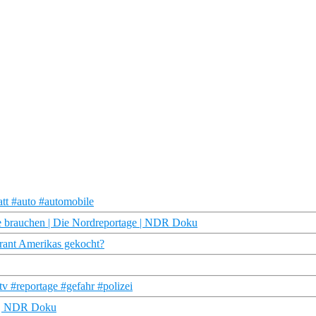
att #auto #automobile
e brauchen | Die Nordreportage | NDR Doku
ant Amerikas gekocht?
tv #reportage #gefahr #polizei
e | NDR Doku