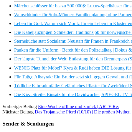
Märchenschlösser für bis zu 500.000$: Luxus-Spielhäuser für su
Wunschkinder für Solo-Männer: Familienplanung ohne Partn
Leben für Gott: Warum sich Moritz für ein Leben im Kloster en
Die Kabeljauzungen-Schneider: Traditionsjob für norwegisch
Sterneküche statt Sozialamt: Neustart für Frauen in Frankre
Pauken für die Uniform · Bereit für den Polizeialltag | Dokus 
Der längste Tunnel der Welt: Entlastung für den Brennerpas
WENIG Platz für Möbel? Kyra & Rudi haben DIE Lösung für 
Für Tuğçe Albayrak: Ein Bruder setzt sich gegen Gewalt und fü
Tödliche Fahrradunfälle: Gefährliches Pflaster für Zweiräde
Die Kiez-Streife: Einsatz für die Davidwache | SPIEGEL TV fü
Vorheriger Beitrag
Eine Woche offline und zurück | ARTE Re:
Nächster Beitrag
Das Trojanische Pferd (10/10) | Die großen Mythe
Sender & Sendungen