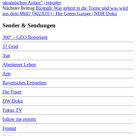
ukrainischen Armee" | reporter
Nächster Beitrag
Biomüll: Was gehört in die Tonne und was wird
aus dem Müll? (S02/E01) | The Green Garage | NDR Doku
Sender & Sendungen
360° – GEO Reportage
37 Grad
3sat
Abenteuer Leben
Arte
Bayerisches Fernsehen
Die Frage
DW Doku
Fokus TV
follow me.reports
Frontal