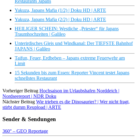
Restaurants Japans
Yakuza, Japans Mafia (1/2) | Doku HD | ARTE
Yakuza, Japans Mafia (2/2) | Doku HD | ARTE
HEILIGER SCHEIN: Westliche „Priester“ für Japans
Traumhochzeiten | Galileo
Unterirdisches Gleis und Windkanal: Der TIEFSTE Bahnhof
JAPANS | Galileo
Taifun, Feuer, Erdbeben – Japans extreme Feuerwehr am
Limit
15 Sekunden bis zum Essen: Reporter Vincent testet Japans
schnellstes Restaurant
Vorheriger Beitrag
Hochsaison im Urlaubshafen Norddeich |
Nordseereport | NDR Doku
Nächster Beitrag
Wie trieben es die Dinosaurier? | Wer nicht fragt,
stirbt dumm Reupload | ARTE
Sender & Sendungen
360° – GEO Reportage