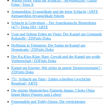
Warum verlor Varus die Schlacht? | MrWissen2go | Ganze
Folge | Terra X
Armageddon: Evangelikale und die letzte Schlacht | ARTE
#armageddon #evangelikale #shorts
Schlacht in Gettysburg – Der Amerikanische Bürgerkrieg
(4/7) | Doku HD | ARTE
Uran und Seltene Erden im Visier: Der Kampf um Grönlands
Rohstoffe | ZDFinfo Doku
Hoffnung in Trümmern: Der Sudan im Kampf um
Demokratie | ZDFinfo Doku
Der Ku-Klux-Klan: Hass, Gewalt und der Kampf um weiße
Vorherrschaft | ZDFinfo Doku
Kampf um Energie: Wie sicher ist unsere Stromversorgung? |
ZDFinfo Doku
751, Schlacht am Talas | Zahlen schreiben Geschichte
Reupload | ARTE
Die einzige Maskottchen-Trainerin Japans: Choko Ohira
bringt fiktive Figuren zum Leben!
Feuernudeln und Teddy-Onsen: Die verrücktesten