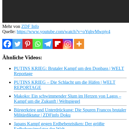
Mehr von
ZDF Info
Quelle:
https://www.youtube.com/watch?v=oYqhvMwpjv4
Ähnliche Videos:
PUTINS KRIEG: Brutaler Kampf um den Donbass | WELT
Reportage
PUTINS KRIEG – Die Schlacht um die Häfen | WELT
REPORTAGE
Makoko: Ein schwimmender Slum im Herzen von Lagos –
Kampf um die Zukunft | Weltspiegel
Bürgerkrieg und Unterdrückung: Die Spuren Francos brutaler
Militärdiktatur | ZDFinfo Doku
Japans Kampf gegen Erdbebenrisiken: Der größte
Erdbebensimulator der Welt