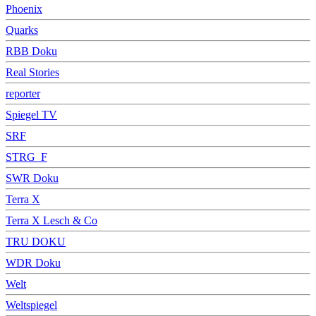
Phoenix
Quarks
RBB Doku
Real Stories
reporter
Spiegel TV
SRF
STRG_F
SWR Doku
Terra X
Terra X Lesch & Co
TRU DOKU
WDR Doku
Welt
Weltspiegel