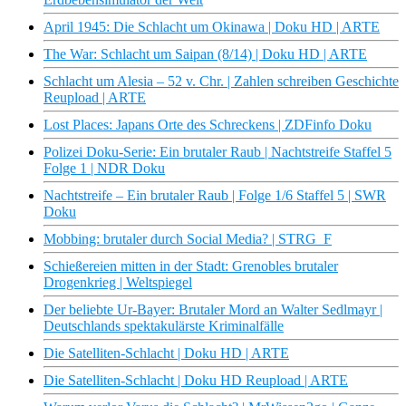
April 1945: Die Schlacht um Okinawa | Doku HD | ARTE
The War: Schlacht um Saipan (8/14) | Doku HD | ARTE
Schlacht um Alesia – 52 v. Chr. | Zahlen schreiben Geschichte
Reupload | ARTE
Lost Places: Japans Orte des Schreckens | ZDFinfo Doku
Polizei Doku-Serie: Ein brutaler Raub | Nachtstreife Staffel 5
Folge 1 | NDR Doku
Nachtstreife – Ein brutaler Raub | Folge 1/6 Staffel 5 | SWR
Doku
Mobbing: brutaler durch Social Media? | STRG_F
Schießereien mitten in der Stadt: Grenobles brutaler
Drogenkrieg | Weltspiegel
Der beliebte Ur-Bayer: Brutaler Mord an Walter Sedlmayr |
Deutschlands spektakulärste Kriminalfälle
Die Satelliten-Schlacht | Doku HD | ARTE
Die Satelliten-Schlacht | Doku HD Reupload | ARTE