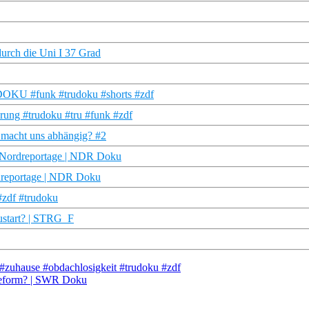
urch die Uni I 37 Grad
U DOKU #funk #trudoku #shorts #zdf
hrung #trudoku #tru #funk #zdf
 macht uns abhängig? #2
ie Nordreportage | NDR Doku
rdreportage | NDR Doku
#zdf #trudoku
ustart? | STRG_F
#zuhause #obdachlosigkeit #trudoku #zdf
sreform? | SWR Doku