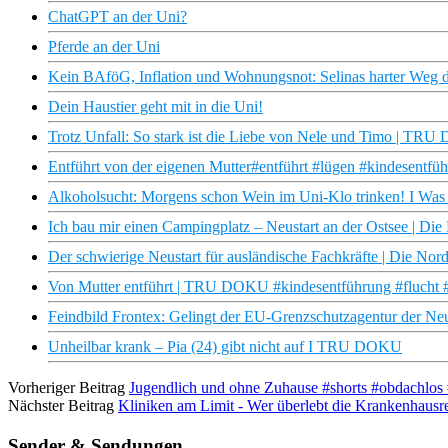
ChatGPT an der Uni?
Pferde an der Uni
Kein BAföG, Inflation und Wohnungsnot: Selinas harter Weg d
Dein Haustier geht mit in die Uni!
Trotz Unfall: So stark ist die Liebe von Nele und Timo | TR
Entführt von der eigenen Mutter#entführt #lügen #kindesentfü
Alkoholsucht: Morgens schon Wein im Uni-Klo trinken! I Was
Ich bau mir einen Campingplatz – Neustart an der Ostsee | D
Der schwierige Neustart für ausländische Fachkräfte | Die No
Von Mutter entführt | TRU DOKU #kindesentführung #flucht 
Feindbild Frontex: Gelingt der EU-Grenzschutzagentur der Ne
Unheilbar krank – Pia (24) gibt nicht auf I TRU DOKU
Vorheriger Beitrag
Jugendlich und ohne Zuhause #shorts #obdachlos 
Nächster Beitrag
Kliniken am Limit - Wer überlebt die Krankenhau
Sender & Sendungen