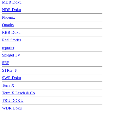
MDR Doku
NDR Doku
Phoenix
Quarks
RBB Doku
Real Stories
reporter
Spiegel TV
SRF
STRG_F
SWR Doku
Terra X
Terra X Lesch & Co
TRU DOKU
WDR Doku