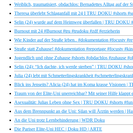
Weiblich, traumatisiert, obdachlos: Bernadettes Alltag auf der 
Theresa überlebt Schlaganfall mit 24 I TRU DOKU #shorts #sc
Selin (24) wurde auf dem Heimweg überfallen | TRU DOKU #s
Burnout mit 24 #Burnout #tru #trudoku #zdf #erzieherin
Wie Kinder auf der Straße leben.. #dokumentation #focustv #re
Straße statt Zuhause! #dokumentation #reportage #focustv #kin
Jugendlich und ohne Zuhause #shorts #obdachlos #zuhause #ob
Selin (24): “Ich dachte, ich werde sterben” | TRU DOKU #shor
Julia (24) lebt mit Schmetterlingskrankheit #schmetterlingskra
Blick ins Jenseits? Alicia (24) hat im Koma krasse Visionen
Traum von der Elite-Uni unerreichbar? Mit seiner Hilfe klappt 
Asexualität: Julias Leben ohne Sex | TRU DOKU #shorts #funk
Aus dem Brennpunkt an die Uni: Şilan will Ärztin werden | 
An die Uni trotz Lernbehinderung | WDR Doku
Die Pariser Elite-Uni HEC | Doku HD | ARTE