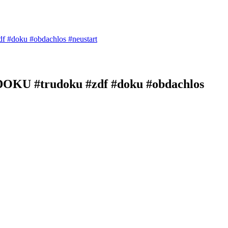
df #doku #obdachlos #neustart
U DOKU #trudoku #zdf #doku #obdachlos