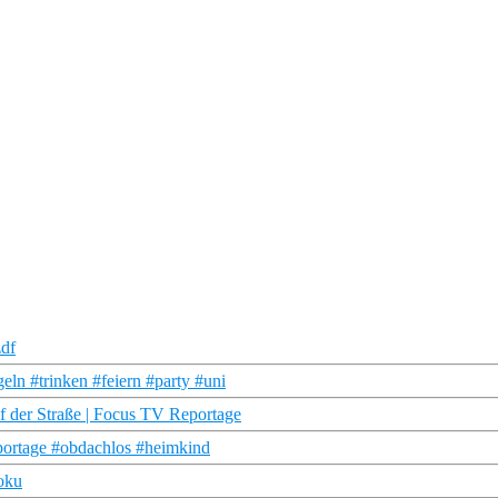
zdf
eln #trinken #feiern #party #uni
f der Straße | Focus TV Reportage
portage #obdachlos #heimkind
oku