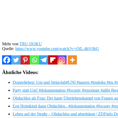
Mehr von
TRU DOKU
Quelle:
https://www.youtube.com/watch?v=r5fL-4hV0hU
Ähnliche Videos:
Doppelleben: Uni und Stripclub#UNI #tanzen #trudoku #tru #
Party statt Uni! #dokumentation #focustv #reportage #alibi #keg
Obdachlos als Frau: Der harte Überlebenskampf von Frauen au
Erst Heimkind dann Obdachlos.. #dokumentation #focustv #re
Leben auf der Straße – Obdachlos und abgehängt | ZDFinfo D