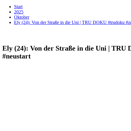
Start
2025
Oktober
Ely (24): Von der Straße in die Uni | TRU DOKU #trudoku #z
Ely (24): Von der Straße in die Uni | TR
#neustart