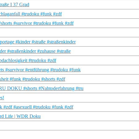
Straße I 37 Grad
hlaganfall #trudoku #funk #zdf
horts #survivor #trudoku #funk #zdf
portage #kinder #straße #straßenkinder
der #straßenkinder #zuhause #straße
dachlosigkeit #trudoku #zdf
ts #survivor #entführung #trudoku #funk
nkheit #funk #trudoku #shorts #zdf
 | TRU DOKU #shorts #Nahtoderfahrung #tru
es!
 #zdf #asexuell #trudoku #funk #zdf
Hard Life | WDR Doku