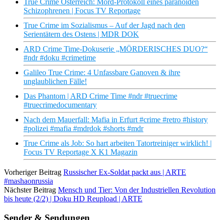
True Crime Österreich: Mord-Protokoll eines paranoiden
Schizophrenen | Focus TV Reportage
True Crime im Sozialismus – Auf der Jagd nach den
Serientätern des Ostens | MDR DOK
ARD Crime Time-Dokuserie „MÖRDERISCHES DUO?“
#ndr #doku #crimetime
Galileo True Crime: 4 Unfassbare Ganoven & ihre
unglaublichen Fälle!
Das Phantom | ARD Crime Time #ndr #truecrime
#truecrimedocumentary
Nach dem Mauerfall: Mafia in Erfurt #crime #retro #history
#polizei #mafia #mdrdok #shorts #mdr
True Crime als Job: So hart arbeiten Tatortreiniger wirklich! |
Focus TV Reportage X K1 Magazin
Vorheriger Beitrag
Russischer Ex-Soldat packt aus | ARTE
#mashaonrussia
Nächster Beitrag
Mensch und Tier: Von der Industriellen Revolution
bis heute (2/2) | Doku HD Reupload | ARTE
Sender & Sendungen