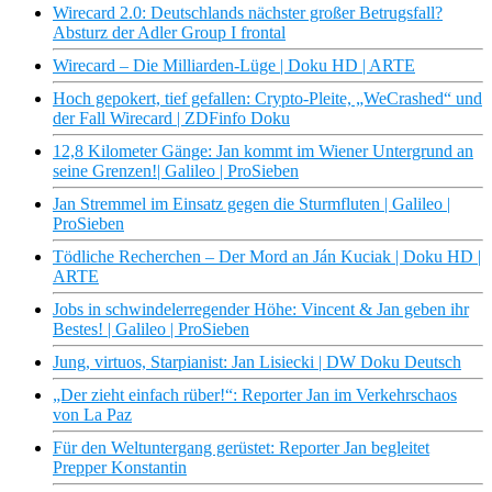
Wirecard 2.0: Deutschlands nächster großer Betrugsfall?
Absturz der Adler Group I frontal
Wirecard – Die Milliarden-Lüge | Doku HD | ARTE
Hoch gepokert, tief gefallen: Crypto-Pleite, „WeCrashed“ und
der Fall Wirecard | ZDFinfo Doku
12,8 Kilometer Gänge: Jan kommt im Wiener Untergrund an
seine Grenzen!| Galileo | ProSieben
Jan Stremmel im Einsatz gegen die Sturmfluten | Galileo |
ProSieben
Tödliche Recherchen – Der Mord an Ján Kuciak | Doku HD |
ARTE
Jobs in schwindelerregender Höhe: Vincent & Jan geben ihr
Bestes! | Galileo | ProSieben
Jung, virtuos, Starpianist: Jan Lisiecki | DW Doku Deutsch
„Der zieht einfach rüber!“: Reporter Jan im Verkehrschaos
von La Paz
Für den Weltuntergang gerüstet: Reporter Jan begleitet
Prepper Konstantin