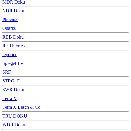
MDR Doku
NDR Doku
Phoenix
Quarks
RBB Doku
Real Stories
reporter
Spiegel TV
SRF
STRG_F
SWR Doku
Terra X
Terra X Lesch & Co
TRU DOKU
WDR Doku