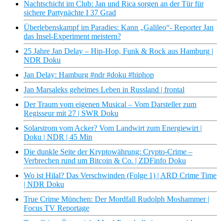
Nachtschicht im Club: Jan und Rica sorgen an der Tür für
sichere Partynächte I 37 Grad
Überlebenskampf im Paradies: Kann „Galileo“- Reporter Jan
das Insel-Experiment meistern?
25 Jahre Jan Delay – Hip-Hop, Funk & Rock aus Hamburg |
NDR Doku
Jan Delay: Hamburg #ndr #doku #hiphop
Jan Marsaleks geheimes Leben in Russland | frontal
Der Traum vom eigenen Musical – Vom Darsteller zum
Regisseur mit 27 | SWR Doku
Solarstrom vom Acker? Vom Landwirt zum Energiewirt |
Doku | NDR | 45 Min
Die dunkle Seite der Kryptowährung: Crypto-Crime –
Verbrechen rund um Bitcoin & Co. | ZDFinfo Doku
Wo ist Hilal? Das Verschwinden (Folge 1) | ARD Crime Time
| NDR Doku
True Crime München: Der Mordfall Rudolph Moshammer |
Focus TV Reportage