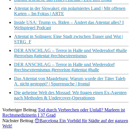
Attentat in der Slowakei: ein polarisiertes Land | Mit offenen
Karten – Im Fokus | ARTE
Inside USA: Trump vs. Biden – Ändert das Attentat alles? I
Weltspiegel Podcast
Attentat in Solingen: Eine Stadt zwischen Trauer und Wut |
STRG_F
DER ANSCHLAG – Terror in Halle und Wiedersdorf #halle
#terrorism #attentat #rechtsextremismus
DER ANSCHLAG – Terror in Halle und Wiedersdorf
#rechtsextremismus #terrorism #attentat #halle
Das Attentat von Magdeburg: Warum wurde der Täter Taleb
A. nicht gestoppt? | Spurensuche | frontal
Die geheime Welt des Mossad: Wir fragen einen Ex-Agenten
nach Methoden & Undercover-Operationen
Vorheriger Beitrag
Tod durch Verbrechen oder Unfall? Marleen ist
Rechtsmedizinerin I 37 Grad
Nächster Beitrag
😯Barcelona Ein Vorbild für Städte auf der ganzen
Welt!