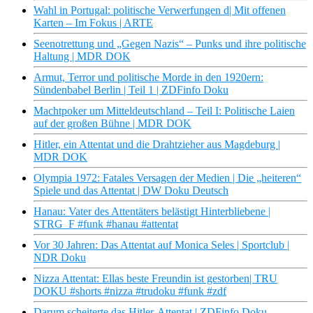
Wahl in Portugal: politische Verwerfungen d| Mit offenen
Karten – Im Fokus | ARTE
Seenotrettung und „Gegen Nazis“ – Punks und ihre politische
Haltung | MDR DOK
Armut, Terror und politische Morde in den 1920ern:
Sündenbabel Berlin | Teil 1 | ZDFinfo Doku
Machtpoker um Mitteldeutschland – Teil I: Politische Laien
auf der großen Bühne | MDR DOK
Hitler, ein Attentat und die Drahtzieher aus Magdeburg |
MDR DOK
Olympia 1972: Fatales Versagen der Medien | Die „heiteren“
Spiele und das Attentat | DW Doku Deutsch
Hanau: Vater des Attentäters belästigt Hinterbliebene |
STRG_F #funk #hanau #attentat
Vor 30 Jahren: Das Attentat auf Monica Seles | Sportclub |
NDR Doku
Nizza Attentat: Ellas beste Freundin ist gestorben| TRU
DOKU #shorts #nizza #trudoku #funk #zdf
Darum scheiterte das Hitler-Attentat | ZDFinfo Doku