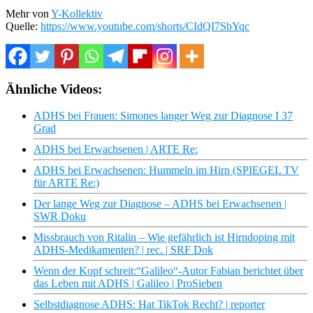
Mehr von
Y-Kollektiv
Quelle:
https://www.youtube.com/shorts/CIdQI7SbYqc
Ähnliche Videos:
ADHS bei Frauen: Simones langer Weg zur Diagnose I 37
Grad
ADHS bei Erwachsenen | ARTE Re:
ADHS bei Erwachsenen: Hummeln im Hirn (SPIEGEL TV
für ARTE Re:)
Der lange Weg zur Diagnose – ADHS bei Erwachsenen |
SWR Doku
Missbrauch von Ritalin – Wie gefährlich ist Hirndoping mit
ADHS-Medikamenten? | rec. | SRF Dok
Wenn der Kopf schreit:“Galileo“-Autor Fabian berichtet über
das Leben mit ADHS | Galileo | ProSieben
Selbstdiagnose ADHS: Hat TikTok Recht? | reporter