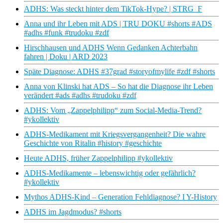
ADHS: Was steckt hinter dem TikTok-Hype? | STRG_F
Anna und ihr Leben mit ADS | TRU DOKU #shorts #ADS
#adhs #funk #trudoku #zdf
Hirschhausen und ADHS Wenn Gedanken Achterbahn
fahren | Doku | ARD 2023
Späte Diagnose: ADHS #37grad #storyofmylife #zdf #shorts
Anna von Klinski hat ADS – So hat die Diagnose ihr Leben
verändert #ads #adhs #trudoku #zdf
ADHS: Vom „Zappelphilipp“ zum Social-Media-Trend?
#ykollektiv
ADHS-Medikament mit Kriegsvergangenheit? Die wahre
Geschichte von Ritalin #history #geschichte
Heute ADHS, früher Zappelphilipp #ykollektiv
ADHS-Medikamente – lebenswichtig oder gefährlich?
#ykollektiv
Mythos ADHS-Kind – Generation Fehldiagnose? I Y-History
ADHS im Jagdmodus? #shorts