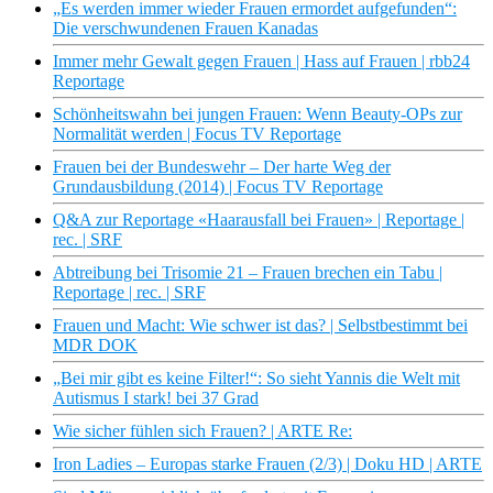
„Es werden immer wieder Frauen ermordet aufgefunden“:
Die verschwundenen Frauen Kanadas
Immer mehr Gewalt gegen Frauen | Hass auf Frauen | rbb24
Reportage
Schönheitswahn bei jungen Frauen: Wenn Beauty-OPs zur
Normalität werden | Focus TV Reportage
Frauen bei der Bundeswehr – Der harte Weg der
Grundausbildung (2014) | Focus TV Reportage
Q&A zur Reportage «Haarausfall bei Frauen» | Reportage |
rec. | SRF
Abtreibung bei Trisomie 21 – Frauen brechen ein Tabu |
Reportage | rec. | SRF
Frauen und Macht: Wie schwer ist das? | Selbstbestimmt bei
MDR DOK
„Bei mir gibt es keine Filter!“: So sieht Yannis die Welt mit
Autismus I stark! bei 37 Grad
Wie sicher fühlen sich Frauen? | ARTE Re:
Iron Ladies – Europas starke Frauen (2/3) | Doku HD | ARTE