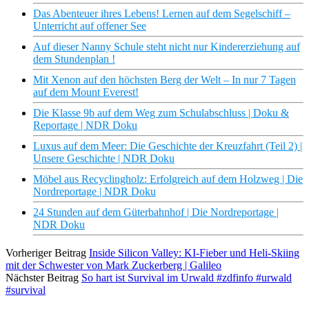
Das Abenteuer ihres Lebens! Lernen auf dem Segelschiff –
Unterricht auf offener See
Auf dieser Nanny Schule steht nicht nur Kindererziehung auf
dem Stundenplan !
Mit Xenon auf den höchsten Berg der Welt – In nur 7 Tagen
auf dem Mount Everest!
Die Klasse 9b auf dem Weg zum Schulabschluss | Doku &
Reportage | NDR Doku
Luxus auf dem Meer: Die Geschichte der Kreuzfahrt (Teil 2) |
Unsere Geschichte | NDR Doku
Möbel aus Recyclingholz: Erfolgreich auf dem Holzweg | Die
Nordreportage | NDR Doku
24 Stunden auf dem Güterbahnhof | Die Nordreportage |
NDR Doku
Vorheriger Beitrag
Inside Silicon Valley: KI-Fieber und Heli-Skiing
mit der Schwester von Mark Zuckerberg | Galileo
Nächster Beitrag
So hart ist Survival im Urwald #zdfinfo #urwald
#survival