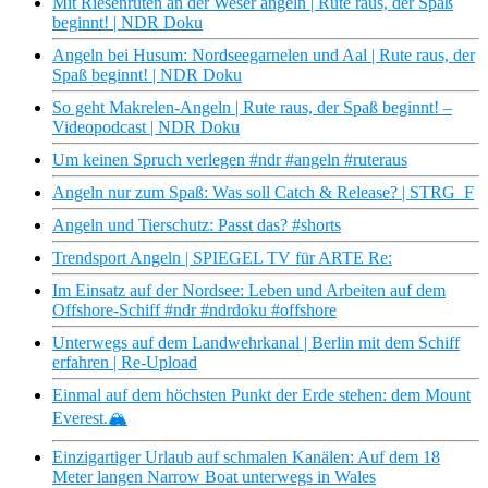
Mit Riesenruten an der Weser angeln | Rute raus, der Spaß
beginnt! | NDR Doku
Angeln bei Husum: Nordseegarnelen und Aal | Rute raus, der
Spaß beginnt! | NDR Doku
So geht Makrelen-Angeln | Rute raus, der Spaß beginnt! –
Videopodcast | NDR Doku
Um keinen Spruch verlegen #ndr #angeln #ruteraus
Angeln nur zum Spaß: Was soll Catch & Release? | STRG_F
Angeln und Tierschutz: Passt das? #shorts
Trendsport Angeln | SPIEGEL TV für ARTE Re:
Im Einsatz auf der Nordsee: Leben und Arbeiten auf dem
Offshore-Schiff #ndr #ndrdoku #offshore
Unterwegs auf dem Landwehrkanal | Berlin mit dem Schiff
erfahren | Re-Upload
Einmal auf dem höchsten Punkt der Erde stehen: dem Mount
Everest.🏔️
Einzigartiger Urlaub auf schmalen Kanälen: Auf dem 18
Meter langen Narrow Boat unterwegs in Wales