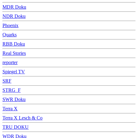
MDR Doku
NDR Doku
Phoenix
Quarks
RBB Doku
Real Stories
reporter
Spiegel TV
SRF
STRG_F
SWR Doku
Terra X
Terra X Lesch & Co
TRU DOKU
WDR Doku