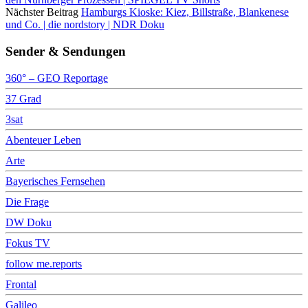
Nächster Beitrag
Hamburgs Kioske: Kiez, Billstraße, Blankenese
und Co. | die nordstory | NDR Doku
Sender & Sendungen
360° – GEO Reportage
37 Grad
3sat
Abenteuer Leben
Arte
Bayerisches Fernsehen
Die Frage
DW Doku
Fokus TV
follow me.reports
Frontal
Galileo