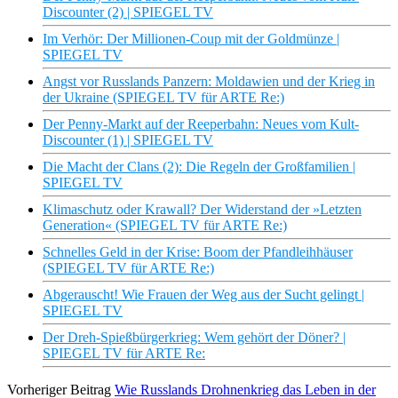
Discounter (2) | SPIEGEL TV
Im Verhör: Der Millionen-Coup mit der Goldmünze |
SPIEGEL TV
Angst vor Russlands Panzern: Moldawien und der Krieg in
der Ukraine (SPIEGEL TV für ARTE Re:)
Der Penny-Markt auf der Reeperbahn: Neues vom Kult-
Discounter (1) | SPIEGEL TV
Die Macht der Clans (2): Die Regeln der Großfamilien |
SPIEGEL TV
Klimaschutz oder Krawall? Der Widerstand der »Letzten
Generation« (SPIEGEL TV für ARTE Re:)
Schnelles Geld in der Krise: Boom der Pfandleihhäuser
(SPIEGEL TV für ARTE Re:)
Abgerauscht! Wie Frauen der Weg aus der Sucht gelingt |
SPIEGEL TV
Der Dreh-Spießbürgerkrieg: Wem gehört der Döner? |
SPIEGEL TV für ARTE Re:
Vorheriger Beitrag
Wie Russlands Drohnenkrieg das Leben in der