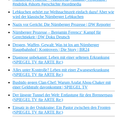
#mdrdok #shorts #geschichte #nordmedia
Lebkuchen gehört zur Weihnachtszeit einfach dazu! Aber wie
wird der klassische Nürnberger Lebkuchen
Nazis vor Gericht: Die Nürnberger Prozesse | DW Reporter
Nürnberger Prozesse – Benjamin Ferencz‘ Kampf für
Gerechtigkeit | DW Doku Deutsch
Drogen, Waffen, Gewalt: Was ist los am Nürnberger
Hauptbahnhof | Kontrovers | Die Story | BR24
Diagnose unbekannt: Leben mit einer seltenen Erkrankung
(SPIEGEL TV für ARTE Re:)
Alles unter Kontrolle? Leben mit einer Zwangserkrankung
(SPIEGEL TV für ARTE Re:)
Bushido gegen Clan-Chef: Warum Arafat Abou-Chaker mit
einer Geldstrafe davonkommt | SPIEGEL TV
Der längste Tunnel der Welt: Entlastung für den Brennerpass
(SPIEGEL TV für ARTE Re:)
Einsatz in der Ostukraine: Ein Pastor zwischen den Fronten
(SPIEGEL TV für ARTE Re:)