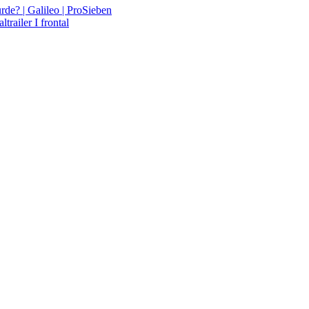
de? | Galileo | ProSieben
railer I frontal