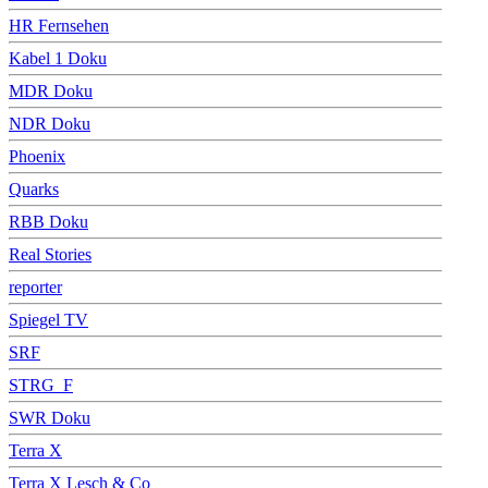
HR Fernsehen
Kabel 1 Doku
MDR Doku
NDR Doku
Phoenix
Quarks
RBB Doku
Real Stories
reporter
Spiegel TV
SRF
STRG_F
SWR Doku
Terra X
Terra X Lesch & Co