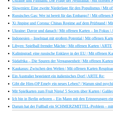
Ukraine und Finnland: Die Frage der Neutralität | Mit offene
Slowenien: Eine zweite Niederlage für den Populismus | Mit 
Russisches Gas: Wer ist bereit für das Embargo? | Mit offene
Xi Jinping und Corona: Chinas Regime auf dem Prüfstand | Mi
Ukraine: Davor und danach | Mit offenen Karten – Im Fokus 
Indonesien – Inselstaat mit großem Potential | Mit offenen Kar
Libyen: Spielball fremder Mächte | Mit offenen Karten | ARTE
Kaliningrad: eine russische Enklave in der EU | Mit offenen 
Südafrika – Die Spuren der Vergangenheit | Mit offenen Karte
Kaukasus: Zwischen den Welten | Mit offenen Karten Reuplo
Ein Australier begeistert ein italienisches Dorf | ARTE Re:
Gibt die Hirn-OP Emely ein neues Leben? | Warum sind psych
Mit Spielkarten zum Fruit Ninja! 5 Secrets über Karten | Galile
Ich bin in Berlin geboren – Ein Mann mit den Erinnerungen ei
Darum hat der Fußball ein SCHMERZMITTEL-Problem – mit N