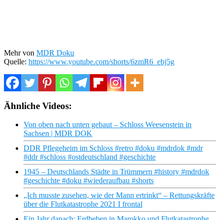
Mehr von
MDR Doku
Quelle:
https://www.youtube.com/shorts/6zmR6_ebj5g
Ähnliche Videos:
Von oben nach unten gebaut – Schloss Weesenstein in
Sachsen | MDR DOK
DDR Pflegeheim im Schloss #retro #doku #mdrdok #mdr
#ddr #schloss #ostdeutschland #geschichte
1945 – Deutschlands Städte in Trümmern #history #mdrdok
#geschichte #doku #wiederaufbau #shorts
„Ich musste zusehen, wie der Mann ertrinkt“ – Rettungskräfte
über die Flutkatastrophe 2021 I frontal
Ein Jahr danach: Erdbeben in Marokko und Flutkatastrophe