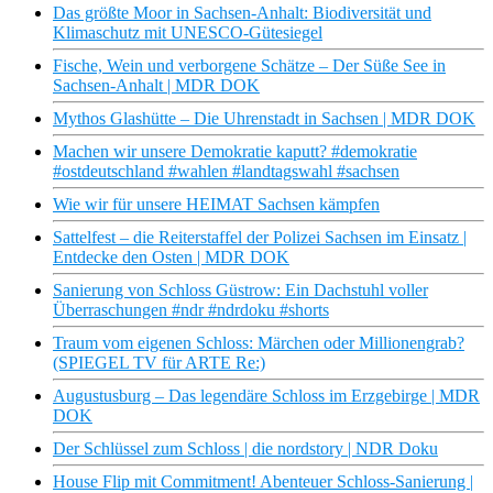
Das größte Moor in Sachsen-Anhalt: Biodiversität und
Klimaschutz mit UNESCO-Gütesiegel
Fische, Wein und verborgene Schätze – Der Süße See in
Sachsen-Anhalt | MDR DOK
Mythos Glashütte – Die Uhrenstadt in Sachsen | MDR DOK
Machen wir unsere Demokratie kaputt? #demokratie
#ostdeutschland #wahlen #landtagswahl #sachsen
Wie wir für unsere HEIMAT Sachsen kämpfen
Sattelfest – die Reiterstaffel der Polizei Sachsen im Einsatz |
Entdecke den Osten | MDR DOK
Sanierung von Schloss Güstrow: Ein Dachstuhl voller
Überraschungen #ndr #ndrdoku #shorts
Traum vom eigenen Schloss: Märchen oder Millionengrab?
(SPIEGEL TV für ARTE Re:)
Augustusburg – Das legendäre Schloss im Erzgebirge | MDR
DOK
Der Schlüssel zum Schloss | die nordstory | NDR Doku
House Flip mit Commitment! Abenteuer Schloss-Sanierung |