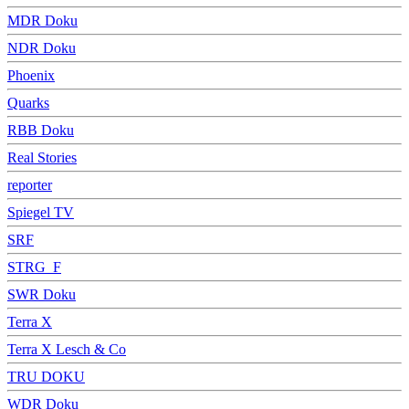
MDR Doku
NDR Doku
Phoenix
Quarks
RBB Doku
Real Stories
reporter
Spiegel TV
SRF
STRG_F
SWR Doku
Terra X
Terra X Lesch & Co
TRU DOKU
WDR Doku