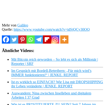
Mehr von
Galileo
Quelle:
https://www.youtube.com/watch?v=idSjQCy30OQ
Ähnliche Videos:
Mit Bitcoin reich geworden – So lebt es sich als Millionär |
Reporter | SRF
Im Gespräch mit Bordell-Betreibern: „Für mich wird’s
IMMER funktionieren!“ | JENKE. REPORT
Ist es wirklich so EINFACH? Wie Lisa mit DROPSHIPPING
ihr Leben veränderte | JENKE. REPORT
Auswandern: Nina zwischen Inselleben und digitalem
Arbeiten I 37 Grad
Wie ist es PR*STITUIERTE ZU SEIN? Seit 7 Jahren im