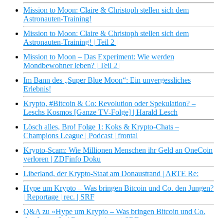
Mission to Moon: Claire & Christoph stellen sich dem
Astronauten-Training!
Mission to Moon: Claire & Christoph stellen sich dem
Astronauten-Training! | Teil 2 |
Mission to Moon – Das Experiment: Wie werden
Mondbewohner leben? | Teil 2 |
Im Bann des „Super Blue Moon“: Ein unvergessliches
Erlebnis!
Krypto, #Bitcoin & Co: Revolution oder Spekulation? –
Leschs Kosmos [Ganze TV-Folge] | Harald Lesch
Lösch alles, Bro! Folge 1: Koks & Krypto-Chats –
Champions League | Podcast | frontal
Krypto-Scam: Wie Millionen Menschen ihr Geld an OneCoin
verloren | ZDFinfo Doku
Liberland, der Krypto-Staat am Donaustrand | ARTE Re:
Hype um Krypto – Was bringen Bitcoin und Co. den Jungen?
| Reportage | rec. | SRF
Q&A zu «Hype um Krypto – Was bringen Bitcoin und Co.