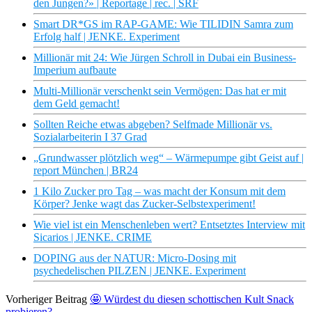
den Jungen?» | Reportage | rec. | SRF
Smart DR*GS im RAP-GAME: Wie TILIDIN Samra zum
Erfolg half | JENKE. Experiment
Millionär mit 24: Wie Jürgen Schroll in Dubai ein Business-
Imperium aufbaute
Multi-Millionär verschenkt sein Vermögen: Das hat er mit
dem Geld gemacht!
Sollten Reiche etwas abgeben? Selfmade Millionär vs.
Sozialarbeiterin I 37 Grad
„Grundwasser plötzlich weg“ – Wärmepumpe gibt Geist auf |
report München | BR24
1 Kilo Zucker pro Tag – was macht der Konsum mit dem
Körper? Jenke wagt das Zucker-Selbstexperiment!
Wie viel ist ein Menschenleben wert? Entsetztes Interview mit
Sicarios | JENKE. CRIME
DOPING aus der NATUR: Micro-Dosing mit
psychedelischen PILZEN | JENKE. Experiment
Vorheriger Beitrag
🤩 Würdest du diesen schottischen Kult Snack
probieren?