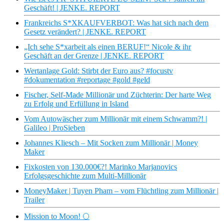
Geschäft! | JENKE. REPORT
Frankreichs S*XKAUFVERBOT: Was hat sich nach dem
Gesetz verändert? | JENKE. REPORT
„Ich sehe S*xarbeit als einen BERUF!“ Nicole & ihr
Geschäft an der Grenze | JENKE. REPORT
Wertanlage Gold: Stirbt der Euro aus? #focustv
#dokumentation #reportage #gold #geld
Fischer, Self-Made Millionär und Züchterin: Der harte Weg
zu Erfolg und Erfüllung in Island
Vom Autowäscher zum Millionär mit einem Schwamm?! |
Galileo | ProSieben
Johannes Kliesch – Mit Socken zum Millionär | Money
Maker
Fixkosten von 130.000€?! Marinko Marjanovics
Erfolgsgeschichte zum Multi-Millionär
MoneyMaker | Tuyen Pham – vom Flüchtling zum Millionär |
Trailer
Mission to Moon! 🌕