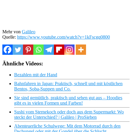
Mehr von
Galileo
Quelle:
https://www.youtube.com/watch?v=1kFscgq0800
Ähnliche Videos:
Bezahlen mit der Hand
Bahnfahren in Japan: Praktisch, schnell und mit köstlichen
Bentos, Soba-Suppen und Co.
Sie sind gemütlich, praktisch und sehen gut aus – Hoodies
gibt es in vielen Formen und Farben!
Sushi vom Sternekoch oder doch aus dem Supermarkt: Wo
steckt der Unterschied? | Galileo | ProSieben
Abenteuerliche Schulwege: Mit dem Motorrad durch den
Dschungel oder mit der Gondel über die Schlucht