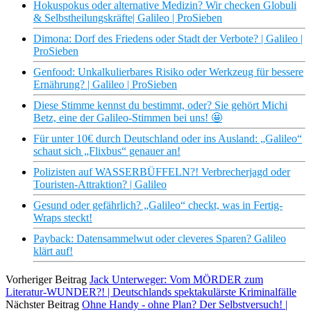
Hokuspokus oder alternative Medizin? Wir checken Globuli
& Selbstheilungskräfte| Galileo | ProSieben
Dimona: Dorf des Friedens oder Stadt der Verbote? | Galileo |
ProSieben
Genfood: Unkalkulierbares Risiko oder Werkzeug für bessere
Ernährung? | Galileo | ProSieben
Diese Stimme kennst du bestimmt, oder? Sie gehört Michi
Betz, eine der Galileo-Stimmen bei uns! 🤩
Für unter 10€ durch Deutschland oder ins Ausland: „Galileo“
schaut sich „Flixbus“ genauer an!
Polizisten auf WASSERBÜFFELN?! Verbrecherjagd oder
Touristen-Attraktion? | Galileo
Gesund oder gefährlich? „Galileo“ checkt, was in Fertig-
Wraps steckt!
Payback: Datensammelwut oder cleveres Sparen? Galileo
klärt auf!
Vorheriger Beitrag
Jack Unterweger: Vom MÖRDER zum
Literatur-WUNDER?! | Deutschlands spektakulärste Kriminalfälle
Nächster Beitrag
Ohne Handy - ohne Plan? Der Selbstversuch! |