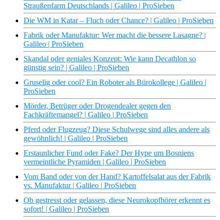
Straußenfarm Deutschlands | Galileo | ProSieben
Die WM in Katar – Fluch oder Chance? | Galileo | ProSieben
Fabrik oder Manufaktur: Wer macht die bessere Lasagne? |
Galileo | ProSieben
Skandal oder geniales Konzept: Wie kann Decathlon so
günstig sein? | Galileo | ProSieben
Gruselig oder cool? Ein Roboter als Bürokollege | Galileo |
ProSieben
Mörder, Betrüger oder Drogendealer gegen den
Fachkräftemangel? | Galileo | ProSieben
Pferd oder Flugzeug? Diese Schulwege sind alles andere als
gewöhnlich! | Galileo | ProSieben
Erstaunlicher Fund oder Fake? Der Hype um Bosniens
vermeintliche Pyramiden | Galileo | ProSieben
Vom Band oder von der Hand? Kartoffelsalat aus der Fabrik
vs. Manufaktur | Galileo | ProSieben
Ob gestresst oder gelassen, diese Neurokopfhörer erkennt es
sofort! | Galileo | ProSieben