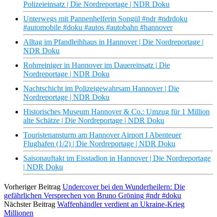
Polizeieinsatz | Die Nordreportage | NDR Doku
Unterwegs mit Pannenhelferin Songül #ndr #ndrdoku
#automobile #doku #autos #autobahn #hannover
Alltag im Pfandleihhaus in Hannover | Die Nordreportage |
NDR Doku
Rohrreiniger in Hannover im Dauereinsatz | Die
Nordreportage | NDR Doku
Nachtschicht im Polizeigewahrsam Hannover | Die
Nordreportage | NDR Doku
Historisches Museum Hannover & Co.: Umzug für 1 Million
alte Schätze | Die Nordreportage | NDR Doku
Touristenansturm am Hannover Airport I Abenteuer
Flughafen (1/2) | Die Nordreportage | NDR Doku
Saisonauftakt im Eisstadion in Hannover | Die Nordreportage
| NDR Doku
Vorheriger Beitrag
Undercover bei den Wunderheilern: Die
gefährlichen Versprechen von Bruno Gröning #ndr #doku
Nächster Beitrag
Waffenhändler verdient an Ukraine-Krieg
Millionen