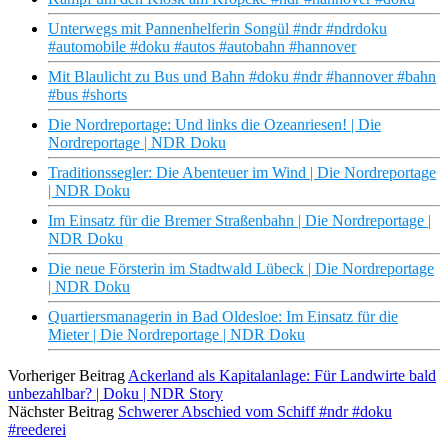
Unterwegs mit Pannenhelferin Songül #ndr #ndrdoku
#automobile #doku #autos #autobahn #hannover
Mit Blaulicht zu Bus und Bahn #doku #ndr #hannover #bahn
#bus #shorts
Die Nordreportage: Und links die Ozeanriesen! | Die
Nordreportage | NDR Doku
Traditionssegler: Die Abenteuer im Wind | Die Nordreportage
| NDR Doku
Im Einsatz für die Bremer Straßenbahn | Die Nordreportage |
NDR Doku
Die neue Försterin im Stadtwald Lübeck | Die Nordreportage
| NDR Doku
Quartiersmanagerin in Bad Oldesloe: Im Einsatz für die
Mieter | Die Nordreportage | NDR Doku
Vorheriger Beitrag
Ackerland als Kapitalanlage: Für Landwirte bald
unbezahlbar? | Doku | NDR Story
Nächster Beitrag
Schwerer Abschied vom Schiff #ndr #doku
#reederei