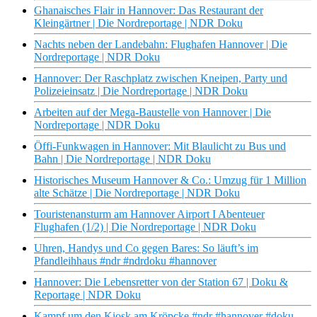
Ghanaisches Flair in Hannover: Das Restaurant der
Kleingärtner | Die Nordreportage | NDR Doku
Nachts neben der Landebahn: Flughafen Hannover | Die
Nordreportage | NDR Doku
Hannover: Der Raschplatz zwischen Kneipen, Party und
Polizeieinsatz | Die Nordreportage | NDR Doku
Arbeiten auf der Mega-Baustelle von Hannover | Die
Nordreportage | NDR Doku
Öffi-Funkwagen in Hannover: Mit Blaulicht zu Bus und
Bahn | Die Nordreportage | NDR Doku
Historisches Museum Hannover & Co.: Umzug für 1 Million
alte Schätze | Die Nordreportage | NDR Doku
Touristenansturm am Hannover Airport I Abenteuer
Flughafen (1/2) | Die Nordreportage | NDR Doku
Uhren, Handys und Co gegen Bares: So läuft’s im
Pfandleihhaus #ndr #ndrdoku #hannover
Hannover: Die Lebensretter von der Station 67 | Doku &
Reportage | NDR Doku
Kampf um den Kiosk am Kröpcke #ndr #hannover #doku