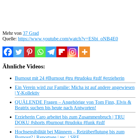
Mehr von
37 Grad
Quelle:
https://www.youtube.com/watch?v=ESbi_oNB4E0
Ähnliche Videos:
Burnout mit 24 #Burnout #tru #trudoku #zdf #erzieherin
Ein Verein wird zur Familie: Micha ist auf andere angewiesen
| Y-Kollektiv
QUÄLENDE Fragen – Angehörige von Tom Finn, Elvis &
Beatrix suchen bis heute nach Antworten!
Erzieherin Caro arbeitet bis zum Zusammenbruch | TRU
DOKU #shorts #burnout #trudoku #funk #zdf
Hochsensibilität bei Männern – Reizüberflutung bis zum
Burnout? | Reportage | rec. | SRF