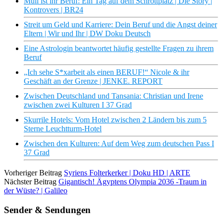
Müll ist ihr Beruf: Ein Tag auf dem Schrottplatz | Die Story |
Kontrovers | BR24
Streit um Geld und Karriere: Dein Beruf und die Angst deiner
Eltern | Wir und Ihr | DW Doku Deutsch
Eine Astrologin beantwortet häufig gestellte Fragen zu ihrem
Beruf
„Ich sehe S*xarbeit als einen BERUF!“ Nicole & ihr
Geschäft an der Grenze | JENKE. REPORT
Zwischen Deutschland und Tansania: Christian und Irene
zwischen zwei Kulturen I 37 Grad
Skurrile Hotels: Vom Hotel zwischen 2 Ländern bis zum 5
Sterne Leuchtturm-Hotel
Zwischen den Kulturen: Auf dem Weg zum deutschen Pass I
37 Grad
Vorheriger Beitrag
Syriens Folterkerker | Doku HD | ARTE
Nächster Beitrag
Gigantisch! Ägyptens Olympia 2036 -Traum in
der Wüste? | Galileo
Sender & Sendungen