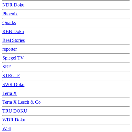
NDR Doku
Phoenix
Quarks
RBB Doku
Real Stories
reporter
Spiegel TV
SRF
STRG_F
SWR Doku
Terra X
Terra X Lesch & Co
TRU DOKU
WDR Doku
Welt