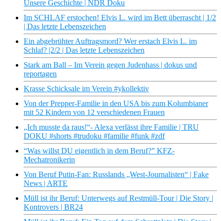
Unsere Geschichte | NDR Doku
Im SCHLAF erstochen! Elvis L. wird im Bett überrascht | 1/2
| Das letzte Lebenszeichen
Ein abgebrühter Auftragsmord? Wer erstach Elvis L. im
Schlaf? |2/2 | Das letzte Lebenszeichen
Stark am Ball – Im Verein gegen Judenhass | dokus und
reportagen
Krasse Schicksale im Verein #ykollektiv
Von der Prepper-Familie in den USA bis zum Kolumbianer
mit 52 Kindern von 12 verschiedenen Frauen
„Ich musste da raus!“- Alexa verlässt ihre Familie | TRU
DOKU #shorts #trudoku #familie #funk #zdf
“Was willst DU eigentlich in dem Beruf?” KFZ-
Mechatronikerin
Von Beruf Putin-Fan: Russlands „West-Journalisten“ | Fake
News | ARTE
Müll ist ihr Beruf: Unterwegs auf Restmüll-Tour | Die Story |
Kontrovers | BR24