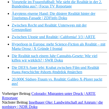
Vorurteile im Frauenfußball: Wie sieht die Realität in der 2.
Bundesliga aus? | Focus TV Reportage
Ägyptens eiserne Hand: Die düstere Realität hinter der
Tourismus-Fassade | ZDFinfo Doku
Zwischen Recht und Realität: Unterwegs mit der
Grenzpolizei
Zwischen Utopie und Realität | California! 3/3 | ARTE
Hyperloop in Europa: mehr Science-Fiction als Realität – mit
Marta Orosz | X Gründe I frontal
Die Realität nach einem Jahr Cannabis-Gesetz: Wie viel
kiffen wir wirklich? | SWR Doku
Die DEFA-Sage lebt: Krabat zwischen Film und Realität
#saga #geschichte #shorts #mdrdok #märchen
20.000€ Südsee-Traum vs. Realität: Galileo X-Plorer packt
aus!
Vorheriger Beitrag
Colorado: Migranten unter Druck | ARTE
Reportage
Nächster Beitrag
Inselbauer Oke: Landwirtschaft auf Amrum | die
nordstory | NDR Doku