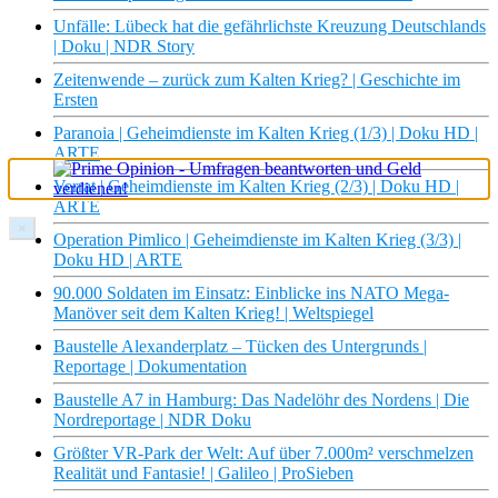
Unfälle: Lübeck hat die gefährlichste Kreuzung Deutschlands
| Doku | NDR Story
Zeitenwende – zurück zum Kalten Krieg? | Geschichte im
Ersten
Paranoia | Geheimdienste im Kalten Krieg (1/3) | Doku HD |
ARTE
Verrat | Geheimdienste im Kalten Krieg (2/3) | Doku HD |
ARTE
×
Operation Pimlico | Geheimdienste im Kalten Krieg (3/3) |
Doku HD | ARTE
90.000 Soldaten im Einsatz: Einblicke ins NATO Mega-
Manöver seit dem Kalten Krieg! | Weltspiegel
Baustelle Alexanderplatz – Tücken des Untergrunds |
Reportage | Dokumentation
Baustelle A7 in Hamburg: Das Nadelöhr des Nordens | Die
Nordreportage | NDR Doku
Größter VR-Park der Welt: Auf über 7.000m² verschmelzen
Realität und Fantasie! | Galileo | ProSieben