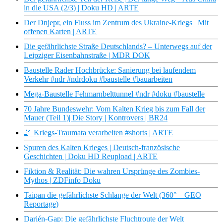
in die USA (2/3) | Doku HD | ARTE
Der Dnjepr, ein Fluss im Zentrum des Ukraine-Kriegs | Mit
offenen Karten | ARTE
Die gefährlichste Straße Deutschlands? – Unterwegs auf der
Leipziger Eisenbahnstraße | MDR DOK
Baustelle Rader Hochbrücke: Sanierung bei laufendem
Verkehr #ndr #ndrdoku #baustelle #bauarbeiten
Mega-Baustelle Fehmarnbelttunnel #ndr #doku #baustelle
70 Jahre Bundeswehr: Vom Kalten Krieg bis zum Fall der
Mauer (Teil 1)| Die Story | Kontrovers | BR24
🤳 Kriegs-Traumata verarbeiten #shorts | ARTE
Spuren des Kalten Krieges | Deutsch-französische
Geschichten | Doku HD Reupload | ARTE
Fiktion & Realität: Die wahren Ursprünge des Zombies-
Mythos | ZDFinfo Doku
Taipan die gefährlichste Schlange der Welt (360° – GEO
Reportage)
Darién-Gap: Die gefährlichste Fluchtroute der Welt