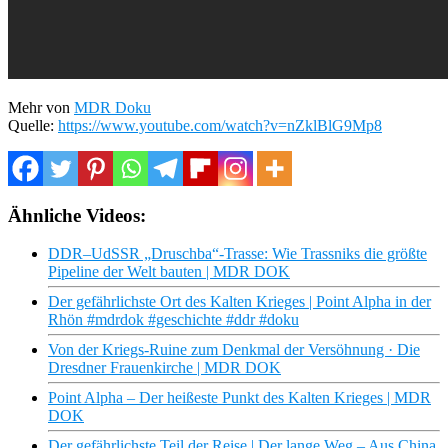
Mehr von
MDR Doku
Quelle:
https://www.youtube.com/watch?v=nZklBlG9Mp8
Ähnliche Videos:
DDR–UdSSR „Druschba“-Trasse: Wie Trassniks die größte
Pipeline der Welt bauten | MDR DOK
Der gefährlichste Ort des Kalten Krieges | Point Alpha in der
Rhön #mdrdok #geschichte #ddr #doku
Von der Kriegs-Ruine zum Denkmal der Versöhnung · Die
Dresdner Frauenkirche | MDR DOK
Point Alpha – Der heißeste Punkt des Kalten Krieges | MDR
DOK
Der gefährlichste Teil der Reise | Der lange Weg – Aus China