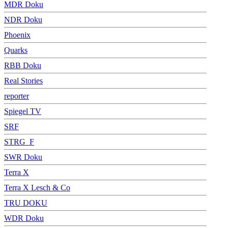
MDR Doku
NDR Doku
Phoenix
Quarks
RBB Doku
Real Stories
reporter
Spiegel TV
SRF
STRG_F
SWR Doku
Terra X
Terra X Lesch & Co
TRU DOKU
WDR Doku