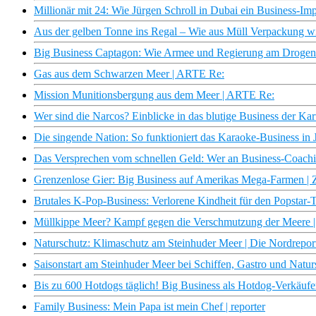
Millionär mit 24: Wie Jürgen Schroll in Dubai ein Business-Im
Aus der gelben Tonne ins Regal – Wie aus Müll Verpackung w
Big Business Captagon: Wie Armee und Regierung am Drogen
Gas aus dem Schwarzen Meer | ARTE Re:
Mission Munitionsbergung aus dem Meer | ARTE Re:
Wer sind die Narcos? Einblicke in das blutige Business der Kart
Die singende Nation: So funktioniert das Karaoke-Business in 
Das Versprechen vom schnellen Geld: Wer an Business-Coachi
Grenzenlose Gier: Big Business auf Amerikas Mega-Farmen |
Brutales K-Pop-Business: Verlorene Kindheit für den Popstar
Müllkippe Meer? Kampf gegen die Verschmutzung der Meere |
Naturschutz: Klimaschutz am Steinhuder Meer | Die Nordrep
Saisonstart am Steinhuder Meer bei Schiffen, Gastro und Nat
Bis zu 600 Hotdogs täglich! Big Business als Hotdog-Verkäufe
Family Business: Mein Papa ist mein Chef | reporter