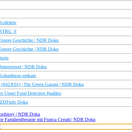
Kollektiv
 | STRG_F
| Unsere Geschichte | NDR Doku
| Unsere Geschichte | NDR Doku
horts
 Ostseereport | NDR Doku
 Kolumbiens entkam
l? (S02/E01) | The Green Garage | NDR Doku
ree Unser Food Detective #galileo
| ZDFinfo Doku
 nordstory | NDR Doku
Die Familientherapie mit Franca Cerutti | NDR Doku