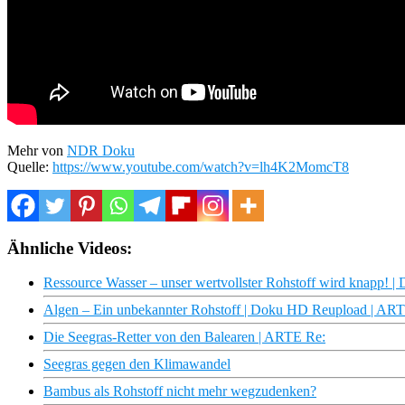
Mehr von
NDR Doku
Quelle:
https://www.youtube.com/watch?v=lh4K2MomcT8
Ähnliche Videos:
Ressource Wasser – unser wertvollster Rohstoff wird knapp! |
Algen – Ein unbekannter Rohstoff | Doku HD Reupload | AR
Die Seegras-Retter von den Balearen | ARTE Re:
Seegras gegen den Klimawandel
Bambus als Rohstoff nicht mehr wegzudenken?