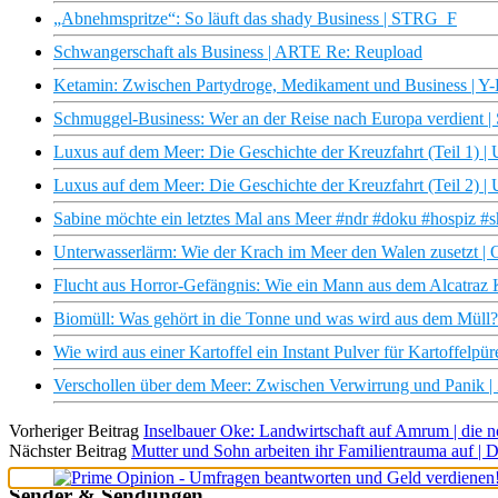
„Abnehmspritze“: So läuft das shady Business | STRG_F
Schwangerschaft als Business | ARTE Re: Reupload
Ketamin: Zwischen Partydroge, Medikament und Business | Y-
Schmuggel-Business: Wer an der Reise nach Europa verdient
Luxus auf dem Meer: Die Geschichte der Kreuzfahrt (Teil 1) 
Luxus auf dem Meer: Die Geschichte der Kreuzfahrt (Teil 2) 
Sabine möchte ein letztes Mal ans Meer #ndr #doku #hospiz #s
Unterwasserlärm: Wie der Krach im Meer den Walen zusetzt |
Flucht aus Horror-Gefängnis: Wie ein Mann aus dem Alcatraz
Biomüll: Was gehört in die Tonne und was wird aus dem Mül
Wie wird aus einer Kartoffel ein Instant Pulver für Kartoffelpü
Verschollen über dem Meer: Zwischen Verwirrung und Panik 
Vorheriger Beitrag
Inselbauer Oke: Landwirtschaft auf Amrum | die
Nächster Beitrag
Mutter und Sohn arbeiten ihr Familientrauma auf | 
Sender & Sendungen