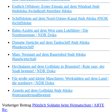
Endlich Offshore: Erster Einsatz auf dem Windrad #ndr
#ndrdoku #windkraft #nordsee #doku
Schiffslotsin auf dem Nord-Ostsee-Kanal #ndr #doku #NOK
#schiffslotse
Bahn-Azubis auf dem Weg zum Lokführer | Die
Nordreportage | NDR Doku
Dumme Sprüche auf dem Tankschiff #ndr #doku
#bunkerschiff
Mais: Neustart auf dem Bauernhof #ndr #doku
#landwirtschaft
Hechtalarm auf dem Golfplatz in Brunstorf | Rute raus, der
Spaß beginnt! | NDR Doku
Für große und kleine Maschinen: Werkstätten auf dem Land |
die nordstory | NDR Doku
Angeln auf dem Golfplatz #ndr #doku
#ruterausderspaßbeginnt
Vorheriger Beitrag
Plötzlich Soldatin beim Heimatschutz | ARTE
Re: