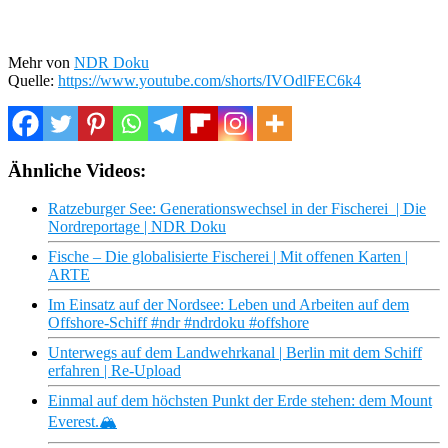
Mehr von
NDR Doku
Quelle:
https://www.youtube.com/shorts/IVOdlFEC6k4
Ähnliche Videos:
Ratzeburger See: Generationswechsel in der Fischerei | Die
Nordreportage | NDR Doku
Fische – Die globalisierte Fischerei | Mit offenen Karten |
ARTE
Im Einsatz auf der Nordsee: Leben und Arbeiten auf dem
Offshore-Schiff #ndr #ndrdoku #offshore
Unterwegs auf dem Landwehrkanal | Berlin mit dem Schiff
erfahren | Re-Upload
Einmal auf dem höchsten Punkt der Erde stehen: dem Mount
Everest.🏔️