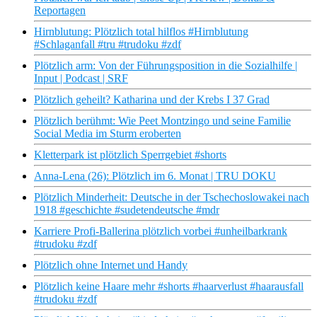
Reportagen
Hirnblutung: Plötzlich total hilflos #Hirnblutung
#Schlaganfall #tru #trudoku #zdf
Plötzlich arm: Von der Führungsposition in die Sozialhilfe |
Input | Podcast | SRF
Plötzlich geheilt? Katharina und der Krebs I 37 Grad
Plötzlich berühmt: Wie Peet Montzingo und seine Familie
Social Media im Sturm eroberten
Kletterpark ist plötzlich Sperrgebiet #shorts
Anna-Lena (26): Plötzlich im 6. Monat | TRU DOKU
Plötzlich Minderheit: Deutsche in der Tschechoslowakei nach
1918 #geschichte #sudetendeutsche #mdr
Karriere Profi-Ballerina plötzlich vorbei #unheilbarkrank
#trudoku #zdf
Plötzlich ohne Internet und Handy
Plötzlich keine Haare mehr #shorts #haarverlust #haarausfall
#trudoku #zdf