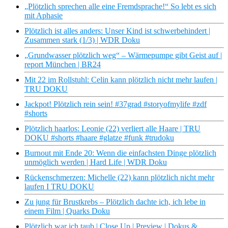
„Plötzlich sprechen alle eine Fremdsprache!“ So lebt es sich
mit Aphasie
Plötzlich ist alles anders: Unser Kind ist schwerbehindert |
Zusammen stark (1/3) | WDR Doku
„Grundwasser plötzlich weg“ – Wärmepumpe gibt Geist auf |
report München | BR24
Mit 22 im Rollstuhl: Celin kann plötzlich nicht mehr laufen |
TRU DOKU
Jackpot! Plötzlich rein sein! #37grad #storyofmylife #zdf
#shorts
Plötzlich haarlos: Leonie (22) verliert alle Haare | TRU
DOKU #shorts #haare #glatze #funk #trudoku
Burnout mit Ende 20: Wenn die einfachsten Dinge plötzlich
unmöglich werden | Hard Life | WDR Doku
Rückenschmerzen: Michelle (22) kann plötzlich nicht mehr
laufen I TRU DOKU
Zu jung für Brustkrebs – Plötzlich dachte ich, ich lebe in
einem Film | Quarks Doku
Plötzlich war ich taub | Close Up | Preview | Dokus &