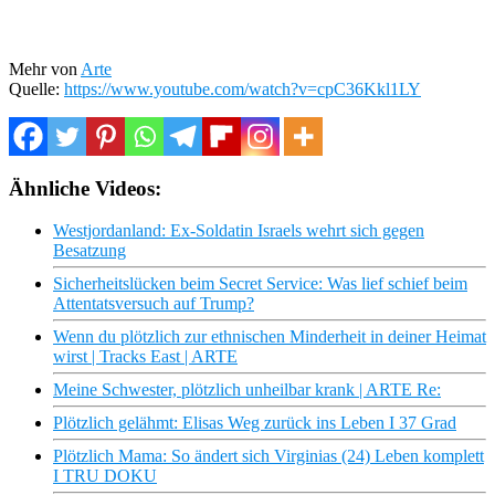
Mehr von
Arte
Quelle:
https://www.youtube.com/watch?v=cpC36Kkl1LY
Ähnliche Videos:
Westjordanland: Ex-Soldatin Israels wehrt sich gegen
Besatzung
Sicherheitslücken beim Secret Service: Was lief schief beim
Attentatsversuch auf Trump?
Wenn du plötzlich zur ethnischen Minderheit in deiner Heimat
wirst | Tracks East | ARTE
Meine Schwester, plötzlich unheilbar krank | ARTE Re:
Plötzlich gelähmt: Elisas Weg zurück ins Leben I 37 Grad
Plötzlich Mama: So ändert sich Virginias (24) Leben komplett
I TRU DOKU