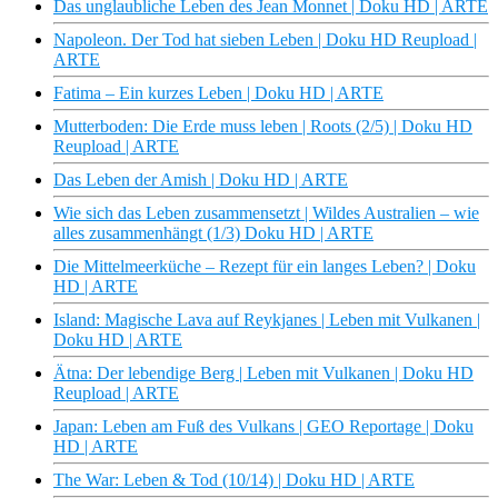
Das unglaubliche Leben des Jean Monnet | Doku HD | ARTE
Napoleon. Der Tod hat sieben Leben | Doku HD Reupload |
ARTE
Fatima – Ein kurzes Leben | Doku HD | ARTE
Mutterboden: Die Erde muss leben | Roots (2/5) | Doku HD
Reupload | ARTE
Das Leben der Amish | Doku HD | ARTE
Wie sich das Leben zusammensetzt | Wildes Australien – wie
alles zusammenhängt (1/3) Doku HD | ARTE
Die Mittelmeerküche – Rezept für ein langes Leben? | Doku
HD | ARTE
Island: Magische Lava auf Reykjanes | Leben mit Vulkanen |
Doku HD | ARTE
Ätna: Der lebendige Berg | Leben mit Vulkanen | Doku HD
Reupload | ARTE
Japan: Leben am Fuß des Vulkans | GEO Reportage | Doku
HD | ARTE
The War: Leben & Tod (10/14) | Doku HD | ARTE