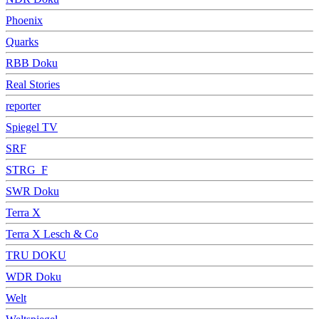
Phoenix
Quarks
RBB Doku
Real Stories
reporter
Spiegel TV
SRF
STRG_F
SWR Doku
Terra X
Terra X Lesch & Co
TRU DOKU
WDR Doku
Welt