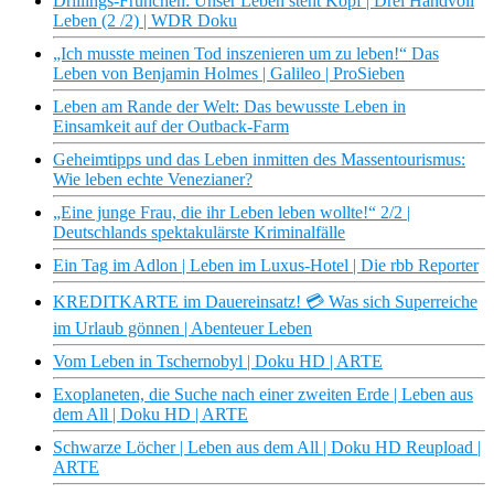
Drillings-Frühchen: Unser Leben steht Kopf | Drei Handvoll
Leben (2 /2) | WDR Doku
„Ich musste meinen Tod inszenieren um zu leben!“ Das
Leben von Benjamin Holmes | Galileo | ProSieben
Leben am Rande der Welt: Das bewusste Leben in
Einsamkeit auf der Outback-Farm
Geheimtipps und das Leben inmitten des Massentourismus:
Wie leben echte Venezianer?
„Eine junge Frau, die ihr Leben leben wollte!“ 2/2 |
Deutschlands spektakulärste Kriminalfälle
Ein Tag im Adlon | Leben im Luxus-Hotel | Die rbb Reporter
KREDITKARTE im Dauereinsatz! 💳 Was sich Superreiche
im Urlaub gönnen | Abenteuer Leben
Vom Leben in Tschernobyl | Doku HD | ARTE
Exoplaneten, die Suche nach einer zweiten Erde | Leben aus
dem All | Doku HD | ARTE
Schwarze Löcher | Leben aus dem All | Doku HD Reupload |
ARTE