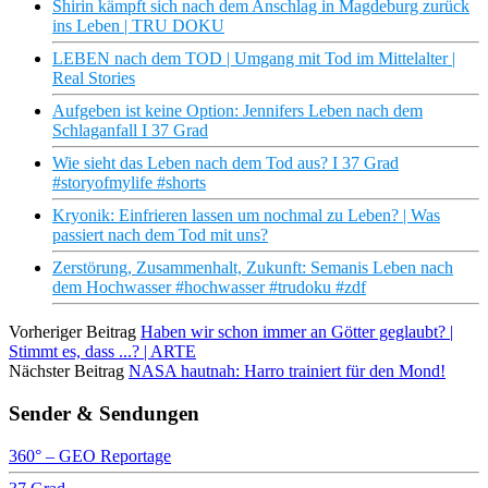
Shirin kämpft sich nach dem Anschlag in Magdeburg zurück
ins Leben | TRU DOKU
LEBEN nach dem TOD | Umgang mit Tod im Mittelalter |
Real Stories
Aufgeben ist keine Option: Jennifers Leben nach dem
Schlaganfall I 37 Grad
Wie sieht das Leben nach dem Tod aus? I 37 Grad
#storyofmylife #shorts
Kryonik: Einfrieren lassen um nochmal zu Leben? | Was
passiert nach dem Tod mit uns?
Zerstörung, Zusammenhalt, Zukunft: Semanis Leben nach
dem Hochwasser #hochwasser #trudoku #zdf
Vorheriger Beitrag
Haben wir schon immer an Götter geglaubt? |
Stimmt es, dass ...? | ARTE
Nächster Beitrag
NASA hautnah: Harro trainiert für den Mond!
Sender & Sendungen
360° – GEO Reportage